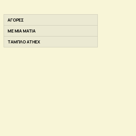
ΑΓΟΡΕΣ
ΜΕ ΜΙΑ ΜΑΤΙΑ
ΤΑΜΠΛΟ ATHEX