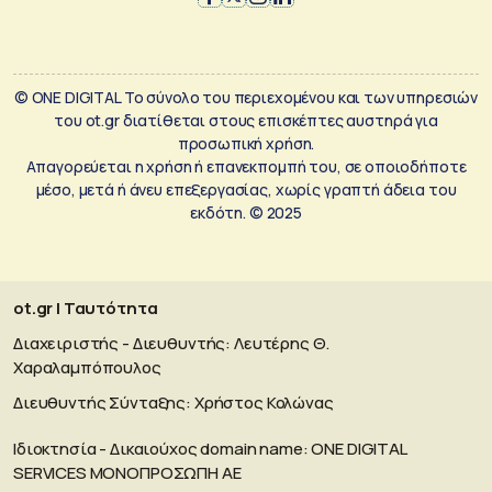
© ONE DIGITAL Το σύνολο του περιεχομένου και των υπηρεσιών
του ot.gr διατίθεται στους επισκέπτες αυστηρά για
προσωπική χρήση.
Απαγορεύεται η χρήση ή επανεκπομπή του, σε οποιοδήποτε
μέσο, μετά ή άνευ επεξεργασίας, χωρίς γραπτή άδεια του
εκδότη. © 2025
ot.gr | Ταυτότητα
Διαχειριστής - Διευθυντής: Λευτέρης Θ.
Χαραλαμπόπουλος
Διευθυντής Σύνταξης: Χρήστος Κολώνας
Ιδιοκτησία - Δικαιούχος domain name: ΟΝΕ DIGITAL
SERVICES MONOΠΡΟΣΩΠΗ ΑΕ