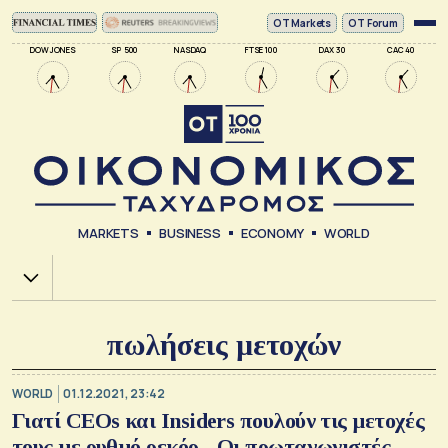
ΟΤ Markets
OT Forum
DOW JONES
SP 500
NASDAQ
FTSE 100
DAX 30
CAC 40
MARKETS
BUSINESS
ECONOMY
WORLD
Χ.Α.
πωλήσεις μετοχών
WORLD
01.12.2021, 23:42
Γιατί CEOs και Insiders πουλούν τις μετοχές
τους με ρυθμό ρεκόρ - Οι πρωταγωνιστές