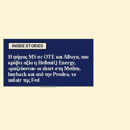
INSIDE STORIES
Η ψήφος MS σε ΟΤΕ και Allwyn, που
κρύβει αξία η HelleniQ Energy,
«μαζεύονται» οι short στη Metlen,
buyback και από την Prodea, το
unfair της Fed