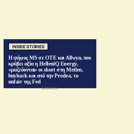
INSIDE STORIES
Η ψήφος MS σε ΟΤΕ και Allwyn, που
κρύβει αξία η HelleniQ Energy,
«μαζεύονται» οι short στη Metlen,
buyback και από την Prodea, το
unfair της Fed