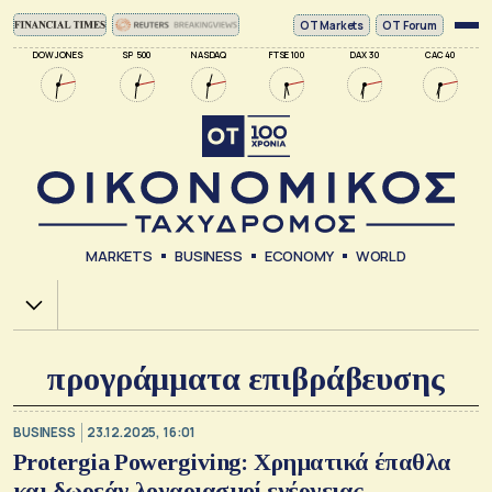
ΟΤ Markets
OT Forum
DOW JONES
SP 500
NASDAQ
FTSE 100
DAX 30
CAC 40
MARKETS
BUSINESS
ECONOMY
WORLD
Χ.Α.
προγράμματα επιβράβευσης
BUSINESS
23.12.2025, 16:01
Protergia Powergiving: Χρηματικά έπαθλα
και δωρεάν λογαριασμοί ενέργειας