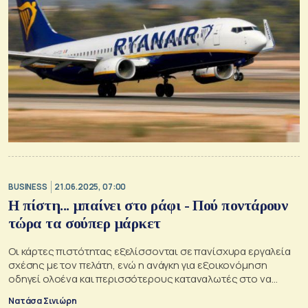
BUSINESS
21.06.2025, 07:00
Η πίστη... μπαίνει στο ράφι - Πού ποντάρουν
τώρα τα σούπερ μάρκετ
Οι κάρτες πιστότητας εξελίσσονται σε πανίσχυρα εργαλεία
σχέσης με τον πελάτη, ενώ η ανάγκη για εξοικονόμηση
οδηγεί ολοένα και περισσότερους καταναλωτές στο να
«ανταλλάσσουν» τα προσωπικά τους δεδομένα για μια
Νατάσα Σινιώρη
καλύτερη τιμή στο ταμείο