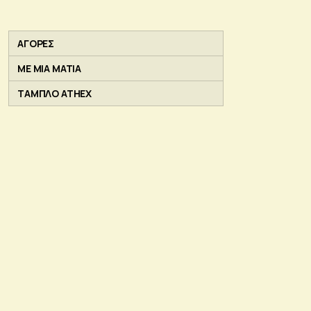
ΑΓΟΡΕΣ
ΜΕ ΜΙΑ ΜΑΤΙΑ
ΤΑΜΠΛΟ ATHEX