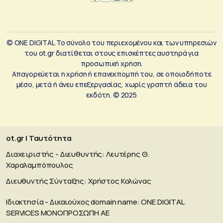
© ONE DIGITAL Το σύνολο του περιεχομένου και των υπηρεσιών
του ot.gr διατίθεται στους επισκέπτες αυστηρά για
προσωπική χρήση.
Απαγορεύεται η χρήση ή επανεκπομπή του, σε οποιοδήποτε
μέσο, μετά ή άνευ επεξεργασίας, χωρίς γραπτή άδεια του
εκδότη. © 2025
ot.gr | Ταυτότητα
Διαχειριστής - Διευθυντής: Λευτέρης Θ.
Χαραλαμπόπουλος
Διευθυντής Σύνταξης: Χρήστος Κολώνας
Ιδιοκτησία - Δικαιούχος domain name: ΟΝΕ DIGITAL
SERVICES MONOΠΡΟΣΩΠΗ ΑΕ