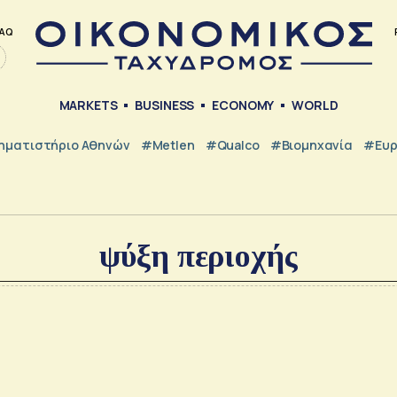
AQ
MARKETS
BUSINESS
ECONOMY
WORLD
ηματιστήριο Αθηνών
#metlen
#Qualco
#Βιομηχανία
#Ευ
ψύξη περιοχής