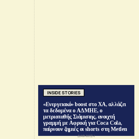
INSIDE STORIES
«Ενεργειακό» boost στο ΧΑ, αλλάζει
τα δεδομένα ο ΑΔΜΗΕ, ο
μετριοπαθής Σιάμισιης, ανοιχτή
γραμμή με Αφρική για Coca Cola,
παίρνουν ζημιές οι shorts στη Metlen