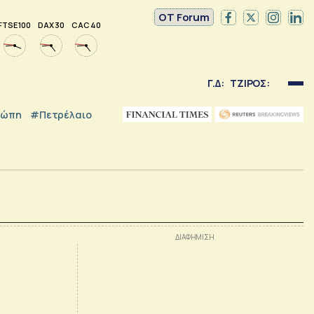
OT Forum
FTSE 100
DAX 30
CAC 40
Γ.Δ:
ΤΖΙΡΟΣ:
ρώπη
#Πετρέλαιο