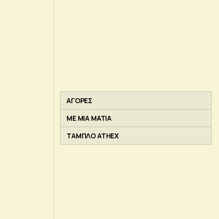
ΑΓΟΡΕΣ
ΜΕ ΜΙΑ ΜΑΤΙΑ
ΤΑΜΠΛΟ ATHEX