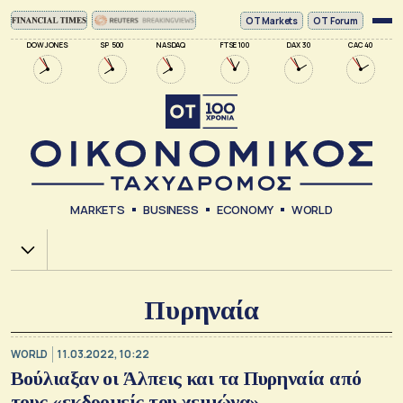
ΟΤ Markets
OT Forum
DOW JONES
SP 500
NASDAQ
FTSE 100
DAX 30
CAC 40
MARKETS
BUSINESS
ECONOMY
WORLD
Χ.Α.
Πυρηναία
WORLD
11.03.2022, 10:22
Βούλιαξαν οι Άλπεις και τα Πυρηναία από
τους «εκδρομείς του χειμώνα»