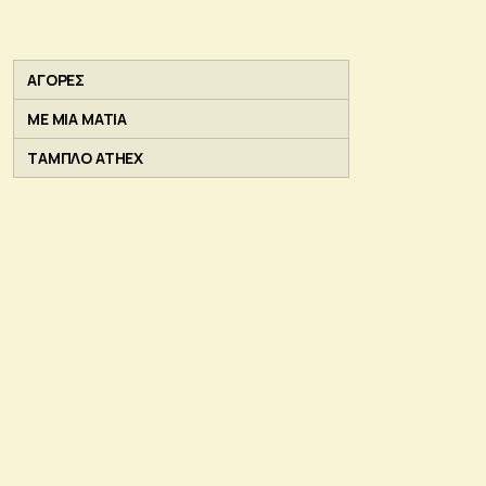
ΑΓΟΡΕΣ
ΜΕ ΜΙΑ ΜΑΤΙΑ
ΤΑΜΠΛΟ ATHEX