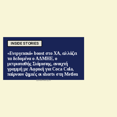
INSIDE STORIES
«Ενεργειακό» boost στο ΧΑ, αλλάζει
τα δεδομένα ο ΑΔΜΗΕ, ο
μετριοπαθής Σιάμισιης, ανοιχτή
γραμμή με Αφρική για Coca Cola,
παίρνουν ζημιές οι shorts στη Metlen