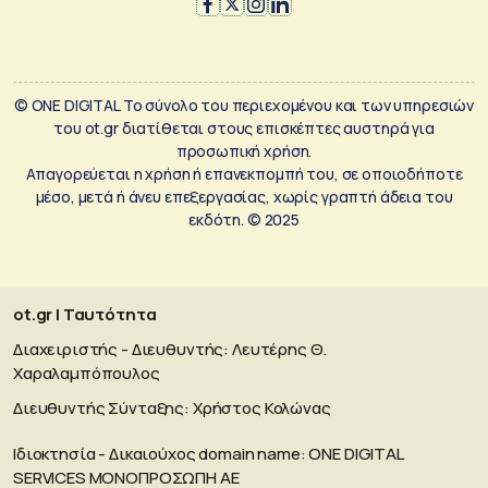
© ONE DIGITAL Το σύνολο του περιεχομένου και των υπηρεσιών
του ot.gr διατίθεται στους επισκέπτες αυστηρά για
προσωπική χρήση.
Απαγορεύεται η χρήση ή επανεκπομπή του, σε οποιοδήποτε
μέσο, μετά ή άνευ επεξεργασίας, χωρίς γραπτή άδεια του
εκδότη. © 2025
ot.gr | Ταυτότητα
Διαχειριστής - Διευθυντής: Λευτέρης Θ.
Χαραλαμπόπουλος
Διευθυντής Σύνταξης: Χρήστος Κολώνας
Ιδιοκτησία - Δικαιούχος domain name: ΟΝΕ DIGITAL
SERVICES MONOΠΡΟΣΩΠΗ ΑΕ