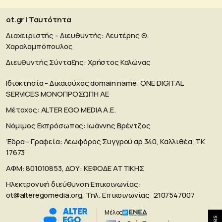
ot.gr | Ταυτότητα
Διαχειριστής - Διευθυντής: Λευτέρης Θ.
Χαραλαμπόπουλος
Διευθυντής Σύνταξης: Χρήστος Κολώνας
Ιδιοκτησία - Δικαιούχος domain name: ΟΝΕ DIGITAL
SERVICES MONOΠΡΟΣΩΠΗ ΑΕ
Μέτοχος: ALTER EGO MEDIA A.E.
Νόμιμος Εκπρόσωπος: Ιωάννης Βρέντζος
Έδρα - Γραφεία: Λεωφόρος Συγγρού αρ 340, Καλλιθέα, ΤΚ
17673
ΑΦΜ: 801010853, ΔΟΥ: ΚΕΦΟΔΕ ΑΤΤΙΚΗΣ
Ηλεκτρονική διεύθυνση Επικοινωνίας:
ot@alteregomedia.org
, Τηλ. Επικοινωνίας: 2107547007
Μέλος