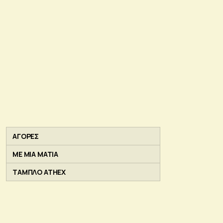
ΑΓΟΡΕΣ
ΜΕ ΜΙΑ ΜΑΤΙΑ
ΤΑΜΠΛΟ ATHEX