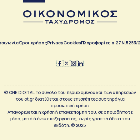
κοινωνία
Όροι χρήσης
Privacy
Cookies
Πληροφορίες α.27 Ν.5253/
© ONE DIGITAL Το σύνολο του περιεχομένου και των υπηρεσιών
του ot.gr διατίθεται στους επισκέπτες αυστηρά για
προσωπική χρήση.
Απαγορεύεται η χρήση ή επανεκπομπή του, σε οποιοδήποτε
μέσο, μετά ή άνευ επεξεργασίας, χωρίς γραπτή άδεια του
εκδότη. © 2025