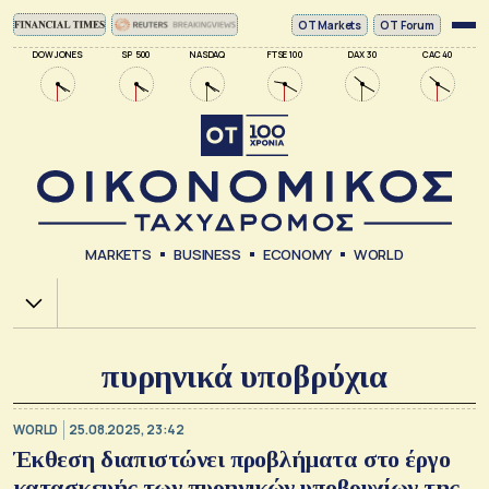
ΟΤ Markets
OT Forum
DOW JONES
SP 500
NASDAQ
FTSE 100
DAX 30
CAC 40
MARKETS
BUSINESS
ECONOMY
WORLD
Χ.Α.
πυρηνικά υποβρύχια
WORLD
25.08.2025, 23:42
Έκθεση διαπιστώνει προβλήματα στο έργο
κατασκευής των πυρηνικών υποβρυχίων της