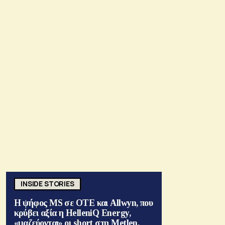
INSIDE STORIES
Η ψήφος MS σε ΟΤΕ και Allwyn, που
κρύβει αξία η HelleniQ Energy,
«μαζεύονται» οι short στη Metlen,