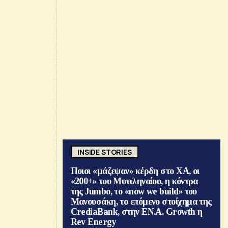
INSIDE STORIES
Ποιοι «μάζεψαν» κέρδη στο ΧΑ, οι
«200+» του Μυτιληναίου, η κόντρα
της Jumbo, το «now we build» του
Μανουσάκη, το επόμενο στοίχημα της
CrediaBank, στην ΕΝ.Α. Growth η
Rev Energy