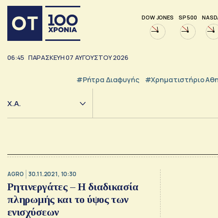
DOW JONES
SP 500
NASD
06:45
ΠΑΡΑΣΚΕΥΗ
07
ΑΥΓΟΥΣΤΟΥ
2026
#ρήτρα Διαφυγής
#Χρηματιστήριο Αθ
Χ.Α.
AGRO
30.11.2021, 10:30
Ρητινεργάτες – Η διαδικασία
πληρωμής και το ύψος των
ενισχύσεων