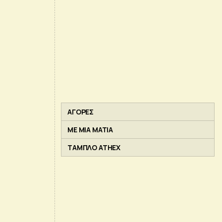
ΑΓΟΡΕΣ
ΜΕ ΜΙΑ ΜΑΤΙΑ
ΤΑΜΠΛΟ ATHEX