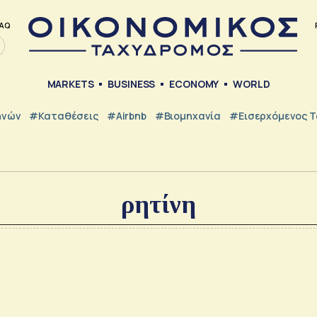
AQ
MARKETS
BUSINESS
ECONOMY
WORLD
ηνών
#Καταθέσεις
#Airbnb
#Βιομηχανία
#εισερχόμενος Τ
ρητίνη