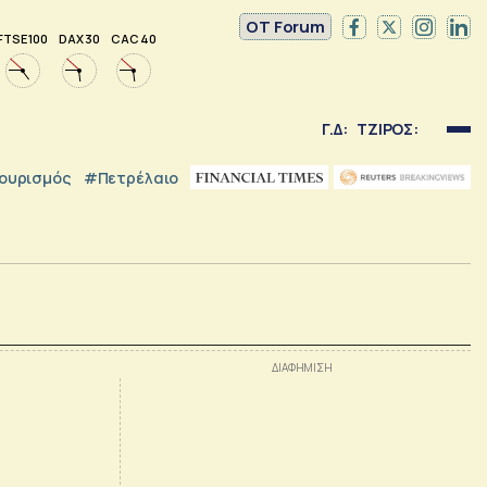
OT Forum
FTSE 100
DAX 30
CAC 40
Γ.Δ:
ΤΖΙΡΟΣ:
ουρισμός
#Πετρέλαιο