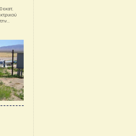
 εκατ.
εκτρικού
 την
έμβριο