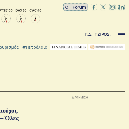
OT Forum
FTSE 100
DAX 30
CAC 40
Γ.Δ:
ΤΖΙΡΟΣ:
ουρισμός
#Πετρέλαιο
ιούχοι,
 – Όλες