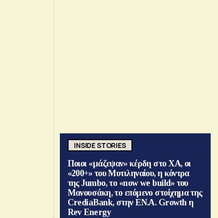
INSIDE STORIES
Ποιοι «μάζεψαν» κέρδη στο ΧΑ, οι
«200+» του Μυτιληναίου, η κόντρα
της Jumbo, το «now we build» του
Μανουσάκη, το επόμενο στοίχημα της
CrediaBank, στην ΕΝ.Α. Growth η
Rev Energy