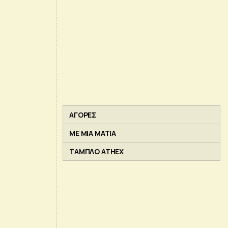
ΑΓΟΡΕΣ
ΜΕ ΜΙΑ ΜΑΤΙΑ
ΤΑΜΠΛΟ ATHEX