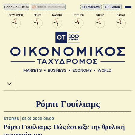
ΟΤ Markets
OT Forum
DOW JONES
SP 500
NASDAQ
FTSE 100
DAX 30
CAC 40
MARKETS
BUSINESS
ECONOMY
WORLD
Χ.Α.
Ρόμπι Γουίλιαμς
STORIES
05.07.2023, 08:00
Ρόμπι Γουίλιαμς: Πώς έφτιαξε την θρυλική
περιουσία του