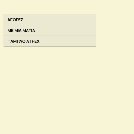
ΑΓΟΡΕΣ
ΜΕ ΜΙΑ ΜΑΤΙΑ
ΤΑΜΠΛΟ ATHEX