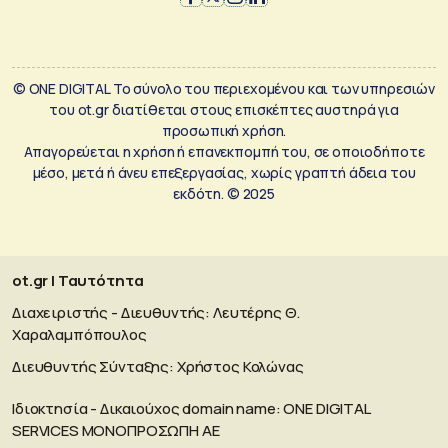
© ONE DIGITAL Το σύνολο του περιεχομένου και των υπηρεσιών
του ot.gr διατίθεται στους επισκέπτες αυστηρά για
προσωπική χρήση.
Απαγορεύεται η χρήση ή επανεκπομπή του, σε οποιοδήποτε
μέσο, μετά ή άνευ επεξεργασίας, χωρίς γραπτή άδεια του
εκδότη. © 2025
ot.gr | Ταυτότητα
Διαχειριστής - Διευθυντής: Λευτέρης Θ.
Χαραλαμπόπουλος
Διευθυντής Σύνταξης: Χρήστος Κολώνας
Ιδιοκτησία - Δικαιούχος domain name: ΟΝΕ DIGITAL
SERVICES MONOΠΡΟΣΩΠΗ ΑΕ