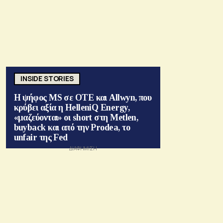
INSIDE STORIES
Η ψήφος MS σε ΟΤΕ και Allwyn, που
κρύβει αξία η HelleniQ Energy,
«μαζεύονται» οι short στη Metlen,
buyback και από την Prodea, το
unfair της Fed