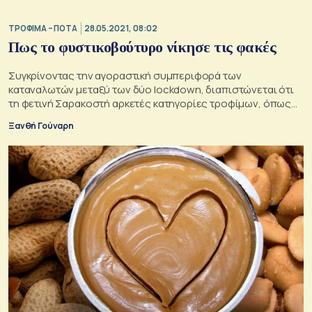
ΤΡΟΦΙΜΑ – ΠΟΤΑ
28.05.2021, 08:02
Πως το φυστικοβούτυρο νίκησε τις φακές
Συγκρίνοντας την αγοραστική συμπεριφορά των
καταναλωτών μεταξύ των δύο lockdown, διαπιστώνεται ότι
τη φετινή Σαρακοστή αρκετές κατηγορίες τροφίμων, όπως
κονσέρβες ψαριών και θαλασσινών, όσπρια, ταχίνι και ξηροί
Ξανθή Γούναρη
καρποί παρουσιάζουν αρνητικό πρόσημο