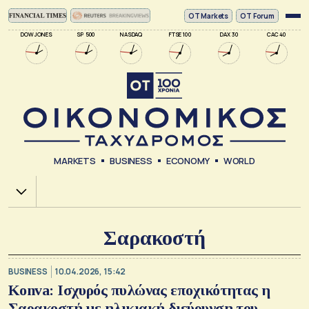
ΟΤ Markets
OT Forum
DOW JONES
SP 500
NASDAQ
FTSE 100
DAX 30
CAC 40
MARKETS
BUSINESS
ECONOMY
WORLD
Χ.Α.
Σαρακοστή
BUSINESS
10.04.2026, 15:42
Konva: Ισχυρός πυλώνας εποχικότητας η
Σαρακοστή με ηλικιακή διεύρυνση του