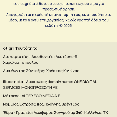
του ot.gr διατίθεται στους επισκέπτες αυστηρά για
προσωπική χρήση.
Απαγορεύεται η χρήση ή επανεκπομπή του, σε οποιοδήποτε
μέσο, μετά ή άνευ επεξεργασίας, χωρίς γραπτή άδεια του
εκδότη. © 2025
ot.gr | Ταυτότητα
Διαχειριστής - Διευθυντής: Λευτέρης Θ.
Χαραλαμπόπουλος
Διευθυντής Σύνταξης: Χρήστος Κολώνας
Ιδιοκτησία - Δικαιούχος domain name: ΟΝΕ DIGITAL
SERVICES MONOΠΡΟΣΩΠΗ ΑΕ
Μέτοχος: ALTER EGO MEDIA A.E.
Νόμιμος Εκπρόσωπος: Ιωάννης Βρέντζος
Έδρα - Γραφεία: Λεωφόρος Συγγρού αρ 340, Καλλιθέα, ΤΚ