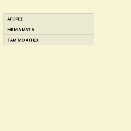
ΑΓΟΡΕΣ
ΜΕ ΜΙΑ ΜΑΤΙΑ
ΤΑΜΠΛΟ ATHEX