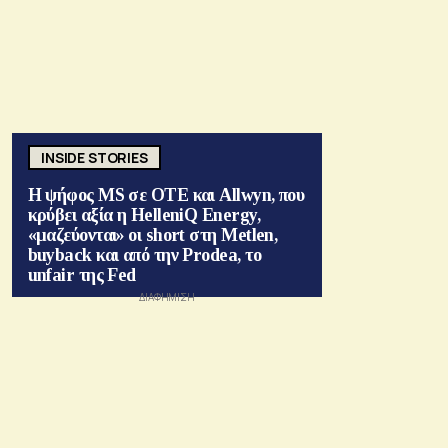
INSIDE STORIES
Η ψήφος MS σε ΟΤΕ και Allwyn, που
κρύβει αξία η HelleniQ Energy,
«μαζεύονται» οι short στη Metlen,
buyback και από την Prodea, το
unfair της Fed