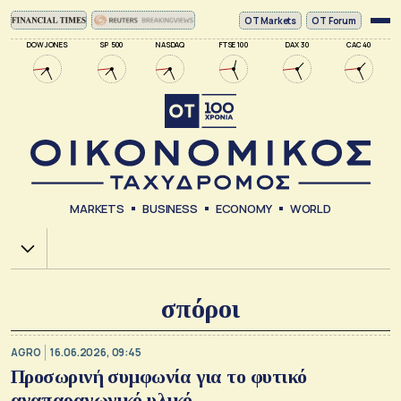
ΟΤ Markets
OT Forum
DOW JONES
SP 500
NASDAQ
FTSE 100
DAX 30
CAC 40
MARKETS
BUSINESS
ECONOMY
WORLD
Χ.Α.
σπόροι
AGRO
16.06.2026, 09:45
Προσωρινή συμφωνία για το φυτικό
αναπαραγωγικό υλικό