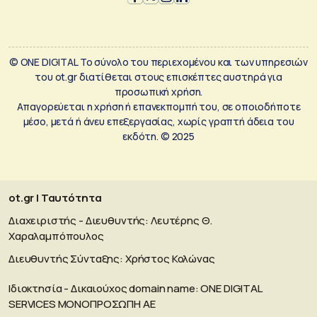
© ONE DIGITAL Το σύνολο του περιεχομένου και των υπηρεσιών
του ot.gr διατίθεται στους επισκέπτες αυστηρά για
προσωπική χρήση.
Απαγορεύεται η χρήση ή επανεκπομπή του, σε οποιοδήποτε
μέσο, μετά ή άνευ επεξεργασίας, χωρίς γραπτή άδεια του
εκδότη. © 2025
ot.gr | Ταυτότητα
Διαχειριστής - Διευθυντής: Λευτέρης Θ.
Χαραλαμπόπουλος
Διευθυντής Σύνταξης: Χρήστος Κολώνας
Ιδιοκτησία - Δικαιούχος domain name: ΟΝΕ DIGITAL
SERVICES MONOΠΡΟΣΩΠΗ ΑΕ