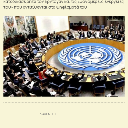
καταδίκασε ρητά τον Ερντογάν και τις «μονομερείς ενέργειές
του» που αντιτίθενται στα ψηφίσματά του