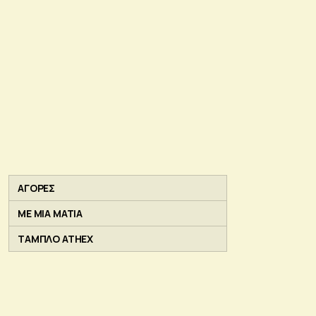
ΑΓΟΡΕΣ
ΜΕ ΜΙΑ ΜΑΤΙΑ
ΤΑΜΠΛΟ ATHEX