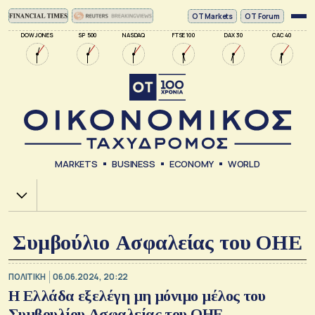
ΟΤ Markets
OT Forum
DOW JONES
SP 500
NASDAQ
FTSE 100
DAX 30
CAC 40
MARKETS
BUSINESS
ECONOMY
WORLD
Χ.Α.
Συμβούλιο Ασφαλείας του ΟΗΕ
ΠΟΛΙΤΙΚΗ
06.06.2024, 20:22
Η Ελλάδα εξελέγη μη μόνιμο μέλος του
Συμβουλίου Ασφαλείας του ΟΗΕ