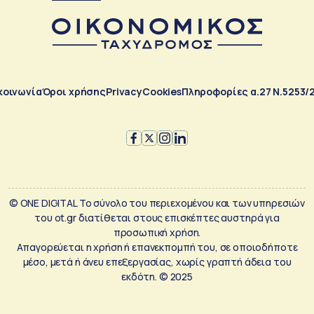
κοινωνία
Όροι χρήσης
Privacy
Cookies
Πληροφορίες α.27 Ν.5253/
© ONE DIGITAL Το σύνολο του περιεχομένου και των υπηρεσιών
του ot.gr διατίθεται στους επισκέπτες αυστηρά για
προσωπική χρήση.
Απαγορεύεται η χρήση ή επανεκπομπή του, σε οποιοδήποτε
μέσο, μετά ή άνευ επεξεργασίας, χωρίς γραπτή άδεια του
εκδότη. © 2025