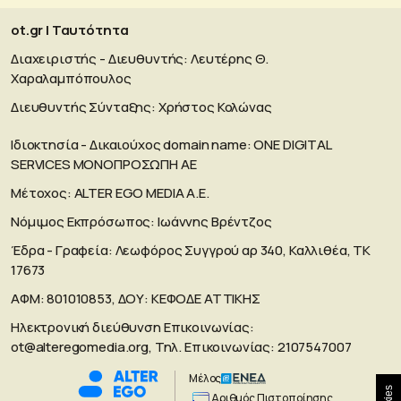
ot.gr | Ταυτότητα
Διαχειριστής - Διευθυντής: Λευτέρης Θ.
Χαραλαμπόπουλος
Διευθυντής Σύνταξης: Χρήστος Κολώνας
Ιδιοκτησία - Δικαιούχος domain name: ΟΝΕ DIGITAL
SERVICES MONOΠΡΟΣΩΠΗ ΑΕ
Μέτοχος: ALTER EGO MEDIA A.E.
Νόμιμος Εκπρόσωπος: Ιωάννης Βρέντζος
Έδρα - Γραφεία: Λεωφόρος Συγγρού αρ 340, Καλλιθέα, ΤΚ
17673
ΑΦΜ: 801010853, ΔΟΥ: ΚΕΦΟΔΕ ΑΤΤΙΚΗΣ
Ηλεκτρονική διεύθυνση Επικοινωνίας:
ot@alteregomedia.org
, Τηλ. Επικοινωνίας: 2107547007
Μέλος
Aριθμός Πιστοποίησης