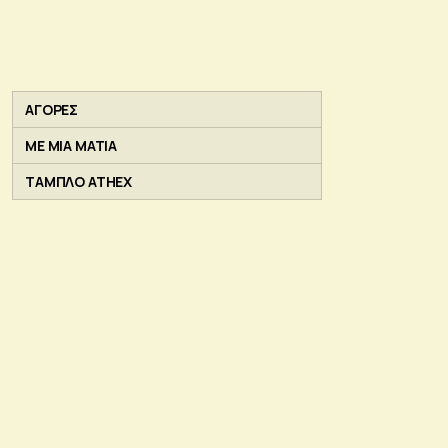
ΑΓΟΡΕΣ
ΜΕ ΜΙΑ ΜΑΤΙΑ
ΤΑΜΠΛΟ ATHEX