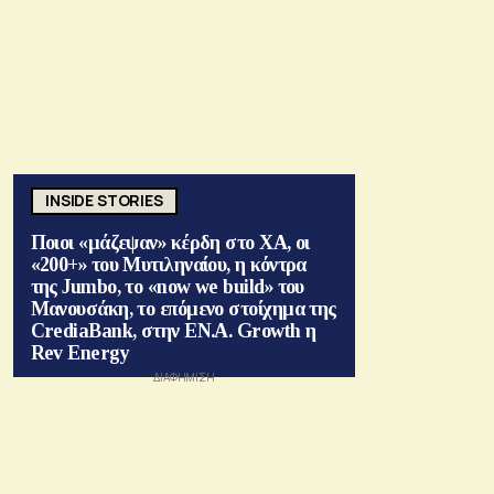
INSIDE STORIES
Ποιοι «μάζεψαν» κέρδη στο ΧΑ, οι
«200+» του Μυτιληναίου, η κόντρα
της Jumbo, το «now we build» του
Μανουσάκη, το επόμενο στοίχημα της
CrediaBank, στην ΕΝ.Α. Growth η
Rev Energy