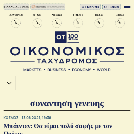
ΟΤ Markets
OT Forum
DOW JONES
SP 500
NASDAQ
FTSE 100
DAX 30
CAC 40
MARKETS
BUSINESS
ECONOMY
WORLD
Χ.Α.
συναντηση γενευης
ΚΟΣΜΟΣ
13.06.2021, 19:38
Μπάιντεν: Θα είμαι πολύ σαφής με τον
Πούτιν