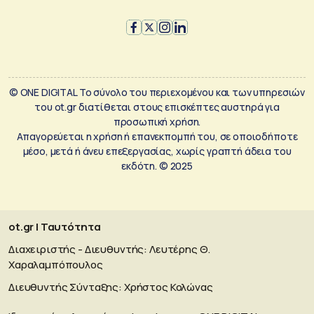
© ONE DIGITAL Το σύνολο του περιεχομένου και των υπηρεσιών
του ot.gr διατίθεται στους επισκέπτες αυστηρά για
προσωπική χρήση.
Απαγορεύεται η χρήση ή επανεκπομπή του, σε οποιοδήποτε
μέσο, μετά ή άνευ επεξεργασίας, χωρίς γραπτή άδεια του
εκδότη. © 2025
ot.gr | Ταυτότητα
Διαχειριστής - Διευθυντής: Λευτέρης Θ.
Χαραλαμπόπουλος
Διευθυντής Σύνταξης: Χρήστος Κολώνας