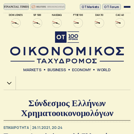
ΟΤ Markets
OT Forum
DOW JONES
SP 500
NASDAQ
FTSE 100
DAX 30
CAC 40
MARKETS
BUSINESS
ECONOMY
WORLD
Χ.Α.
Σύνδεσμος Ελλήνων
Χρηματοοικονομολόγων
ΕΠΙΚΑΙΡΟΤΗΤΑ
26.11.2021, 20:24