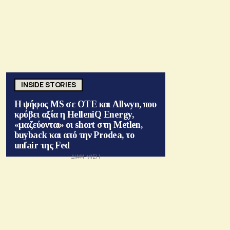
INSIDE STORIES
Η ψήφος MS σε ΟΤΕ και Allwyn, που
κρύβει αξία η HelleniQ Energy,
«μαζεύονται» οι short στη Metlen,
buyback και από την Prodea, το
unfair της Fed