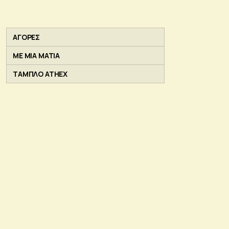
ΑΓΟΡΕΣ
ΜΕ ΜΙΑ ΜΑΤΙΑ
ΤΑΜΠΛΟ ATHEX