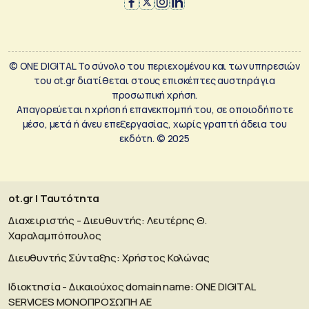
© ONE DIGITAL Το σύνολο του περιεχομένου και των υπηρεσιών
του ot.gr διατίθεται στους επισκέπτες αυστηρά για
προσωπική χρήση.
Απαγορεύεται η χρήση ή επανεκπομπή του, σε οποιοδήποτε
μέσο, μετά ή άνευ επεξεργασίας, χωρίς γραπτή άδεια του
εκδότη. © 2025
ot.gr | Ταυτότητα
Διαχειριστής - Διευθυντής: Λευτέρης Θ.
Χαραλαμπόπουλος
Διευθυντής Σύνταξης: Χρήστος Κολώνας
Ιδιοκτησία - Δικαιούχος domain name: ΟΝΕ DIGITAL
SERVICES MONOΠΡΟΣΩΠΗ ΑΕ