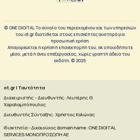
© ONE DIGITAL Το σύνολο του περιεχομένου και των υπηρεσιών
του ot.gr διατίθεται στους επισκέπτες αυστηρά για
προσωπική χρήση.
Απαγορεύεται η χρήση ή επανεκπομπή του, σε οποιοδήποτε
μέσο, μετά ή άνευ επεξεργασίας, χωρίς γραπτή άδεια του
εκδότη. © 2025
ot.gr | Ταυτότητα
Διαχειριστής - Διευθυντής: Λευτέρης Θ.
Χαραλαμπόπουλος
Διευθυντής Σύνταξης: Χρήστος Κολώνας
Ιδιοκτησία - Δικαιούχος domain name: ΟΝΕ DIGITAL
SERVICES MONOΠΡΟΣΩΠΗ ΑΕ