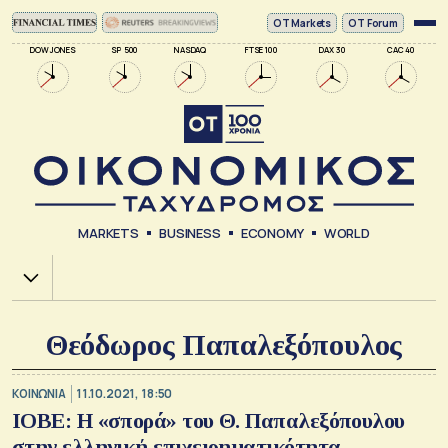
ΟΤ Markets
OT Forum
DOW JONES
SP 500
NASDAQ
FTSE 100
DAX 30
CAC 40
MARKETS
BUSINESS
ECONOMY
WORLD
Χ.Α.
Θεόδωρος Παπαλεξόπουλος
ΚΟΙΝΩΝΙΑ
11.10.2021, 18:50
ΙΟΒΕ: Η «σπορά» του Θ. Παπαλεξόπουλου
στην ελληνική επιχειρηματικότητα