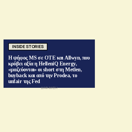
INSIDE STORIES
Η ψήφος MS σε ΟΤΕ και Allwyn, που
κρύβει αξία η HelleniQ Energy,
«μαζεύονται» οι short στη Metlen,
buyback και από την Prodea, το
unfair της Fed