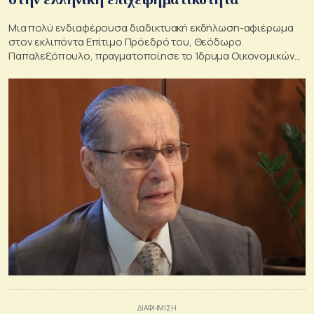
Μια πολύ ενδιαφέρουσα διαδικτυακή εκδήλωση-αφιέρωμα
στον εκλιπόντα Επίτιμο Πρόεδρό του, Θεόδωρο
Παπαλεξόπουλο, πραγματοποίησε το Ίδρυμα Οικονομικών
και Βιομηχανικών Ερευνών