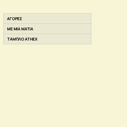
ΑΓΟΡΕΣ
ΜΕ ΜΙΑ ΜΑΤΙΑ
ΤΑΜΠΛΟ ATHEX