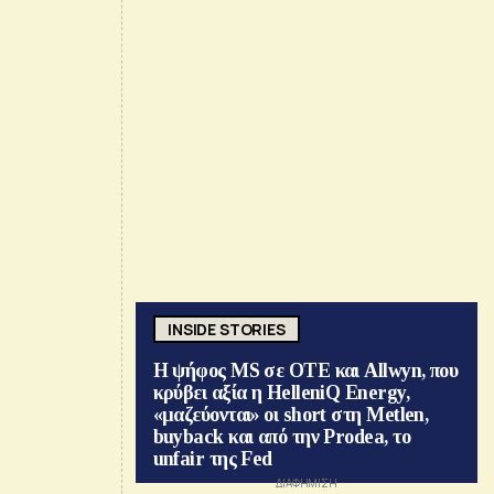
INSIDE STORIES
Η ψήφος MS σε ΟΤΕ και Allwyn, που
κρύβει αξία η HelleniQ Energy,
«μαζεύονται» οι short στη Metlen,
buyback και από την Prodea, το
unfair της Fed