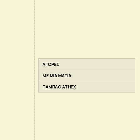
ΑΓΟΡΕΣ
ΜΕ ΜΙΑ ΜΑΤΙΑ
ΤΑΜΠΛΟ ATHEX