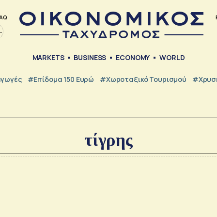
AQ
MARKETS
BUSINESS
ECONOMY
WORLD
γωγές
#Επίδομα 150 Ευρώ
#Χωροταξικό Τουρισμού
#Χρυσή
τίγρης