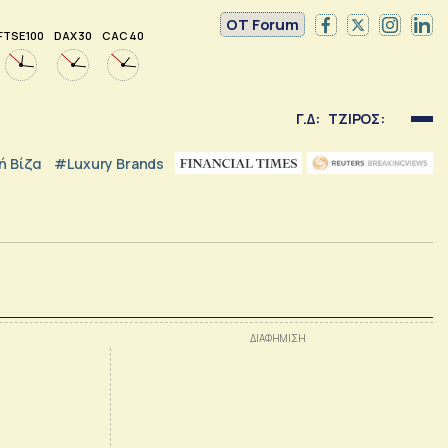
OT Forum
FTSE 100
DAX 30
CAC 40
Γ.Δ:
ΤΖΙΡΟΣ:
 Βίζα
#luxury Brands