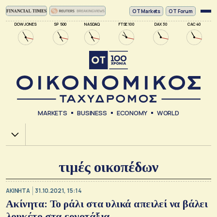
ΟΤ Markets
OT Forum
DOW JONES
SP 500
NASDAQ
FTSE 100
DAX 30
CAC 40
MARKETS
BUSINESS
ECONOMY
WORLD
Χ.Α.
τιμές οικοπέδων
ΑΚΙΝΗΤΑ
31.10.2021, 15:14
Ακίνητα: Το ράλι στα υλικά απειλεί να βάλει
λουκέτο στα εργοτάξια