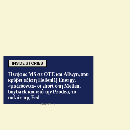
INSIDE STORIES
Η ψήφος MS σε ΟΤΕ και Allwyn, που
κρύβει αξία η HelleniQ Energy,
«μαζεύονται» οι short στη Metlen,
buyback και από την Prodea, το
unfair της Fed