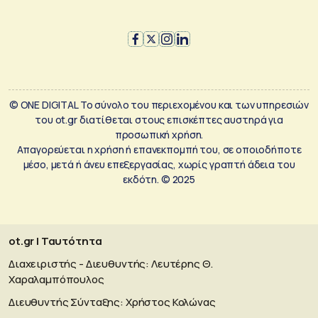
© ONE DIGITAL Το σύνολο του περιεχομένου και των υπηρεσιών
του ot.gr διατίθεται στους επισκέπτες αυστηρά για
προσωπική χρήση.
Απαγορεύεται η χρήση ή επανεκπομπή του, σε οποιοδήποτε
μέσο, μετά ή άνευ επεξεργασίας, χωρίς γραπτή άδεια του
εκδότη. © 2025
ot.gr | Ταυτότητα
Διαχειριστής - Διευθυντής: Λευτέρης Θ.
Χαραλαμπόπουλος
Διευθυντής Σύνταξης: Χρήστος Κολώνας