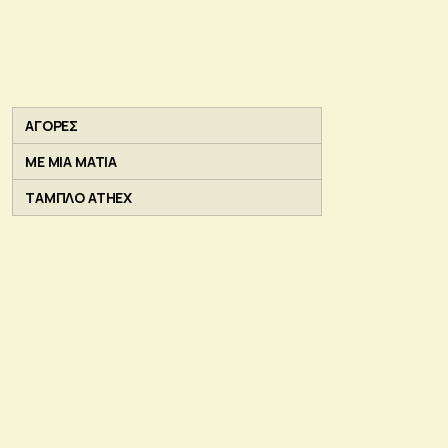
ΑΓΟΡΕΣ
ΜΕ ΜΙΑ ΜΑΤΙΑ
ΤΑΜΠΛΟ ATHEX