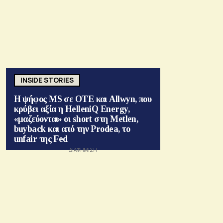
INSIDE STORIES
Η ψήφος MS σε ΟΤΕ και Allwyn, που
κρύβει αξία η HelleniQ Energy,
«μαζεύονται» οι short στη Metlen,
buyback και από την Prodea, το
unfair της Fed