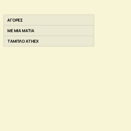
ΑΓΟΡΕΣ
ΜΕ ΜΙΑ ΜΑΤΙΑ
ΤΑΜΠΛΟ ATHEX