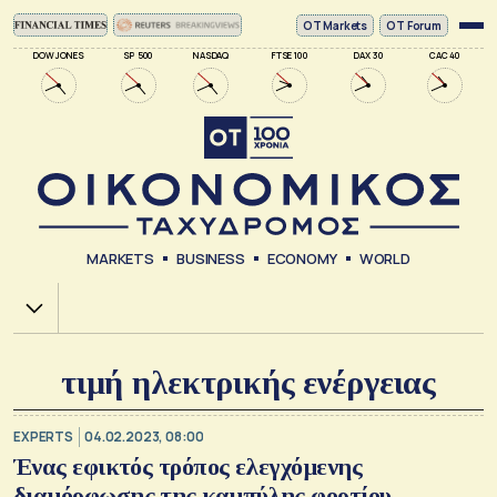
ΟΤ Markets
OT Forum
DOW JONES
SP 500
NASDAQ
FTSE 100
DAX 30
CAC 40
MARKETS
BUSINESS
ECONOMY
WORLD
Χ.Α.
τιμή ηλεκτρικής ενέργειας
EXPERTS
04.02.2023, 08:00
Ένας εφικτός τρόπος ελεγχόμενης
διαμόρφωσης της καμπύλης φορτίου