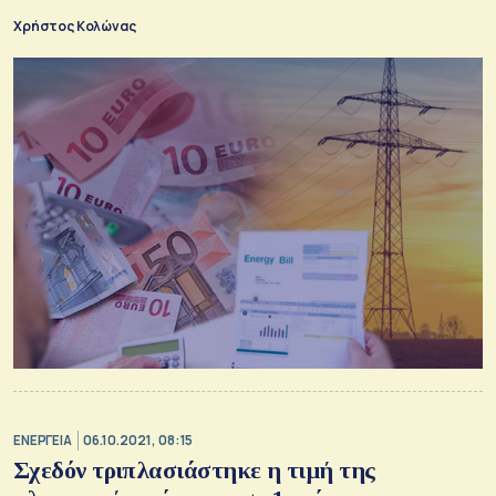
τον Δεκέμβριο του energypriceindex για το κόστος ενέργειας
Χρήστος Κολώνας
στους οικιακούς καταναλωτές 33 πόλεων
ΕΝΕΡΓΕΙΑ
06.10.2021, 08:15
Σχεδόν τριπλασιάστηκε η τιμή της