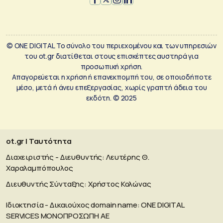
© ONE DIGITAL Το σύνολο του περιεχομένου και των υπηρεσιών
του ot.gr διατίθεται στους επισκέπτες αυστηρά για
προσωπική χρήση.
Απαγορεύεται η χρήση ή επανεκπομπή του, σε οποιοδήποτε
μέσο, μετά ή άνευ επεξεργασίας, χωρίς γραπτή άδεια του
εκδότη. © 2025
ot.gr | Ταυτότητα
Διαχειριστής - Διευθυντής: Λευτέρης Θ.
Χαραλαμπόπουλος
Διευθυντής Σύνταξης: Χρήστος Κολώνας
Ιδιοκτησία - Δικαιούχος domain name: ΟΝΕ DIGITAL
SERVICES MONOΠΡΟΣΩΠΗ ΑΕ