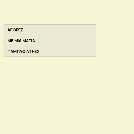
ΑΓΟΡΕΣ
ΜΕ ΜΙΑ ΜΑΤΙΑ
ΤΑΜΠΛΟ ATHEX