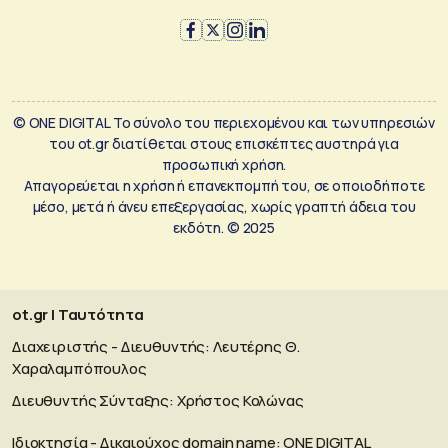
© ONE DIGITAL Το σύνολο του περιεχομένου και των υπηρεσιών
του ot.gr διατίθεται στους επισκέπτες αυστηρά για
προσωπική χρήση.
Απαγορεύεται η χρήση ή επανεκπομπή του, σε οποιοδήποτε
μέσο, μετά ή άνευ επεξεργασίας, χωρίς γραπτή άδεια του
εκδότη. © 2025
ot.gr | Ταυτότητα
Διαχειριστής - Διευθυντής: Λευτέρης Θ.
Χαραλαμπόπουλος
Διευθυντής Σύνταξης: Χρήστος Κολώνας
Ιδιοκτησία - Δικαιούχος domain name: ΟΝΕ DIGITAL