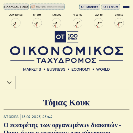
ΟΤ Markets
OT Forum
DOW JONES
SP 500
NASDAQ
FTSE 100
DAX 30
CAC 40
MARKETS
BUSINESS
ECONOMY
WORLD
Χ.Α.
Τόμας Κουκ
STORIES
18.07.2023, 23:44
Ο εφευρέτης των οργανωμένων διακοπών -
Ποιος ήταν ο «πατέρας» του σύγχρονου