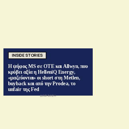
INSIDE STORIES
Η ψήφος MS σε ΟΤΕ και Allwyn, που
κρύβει αξία η HelleniQ Energy,
«μαζεύονται» οι short στη Metlen,
buyback και από την Prodea, το
unfair της Fed