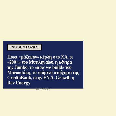
INSIDE STORIES
Ποιοι «μάζεψαν» κέρδη στο ΧΑ, οι
«200+» του Μυτιληναίου, η κόντρα
της Jumbo, το «now we build» του
Μανουσάκη, το επόμενο στοίχημα της
CrediaBank, στην ΕΝ.Α. Growth η
Rev Energy