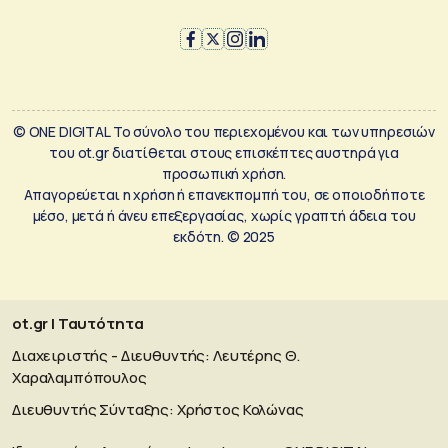
© ONE DIGITAL Το σύνολο του περιεχομένου και των υπηρεσιών
του ot.gr διατίθεται στους επισκέπτες αυστηρά για
προσωπική χρήση.
Απαγορεύεται η χρήση ή επανεκπομπή του, σε οποιοδήποτε
μέσο, μετά ή άνευ επεξεργασίας, χωρίς γραπτή άδεια του
εκδότη. © 2025
ot.gr | Ταυτότητα
Διαχειριστής - Διευθυντής: Λευτέρης Θ.
Χαραλαμπόπουλος
Διευθυντής Σύνταξης: Χρήστος Κολώνας