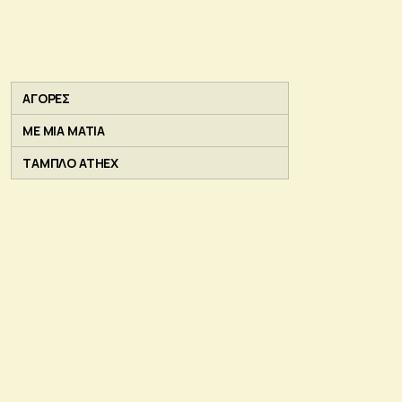
ΑΓΟΡΕΣ
ΜΕ ΜΙΑ ΜΑΤΙΑ
ΤΑΜΠΛΟ ATHEX