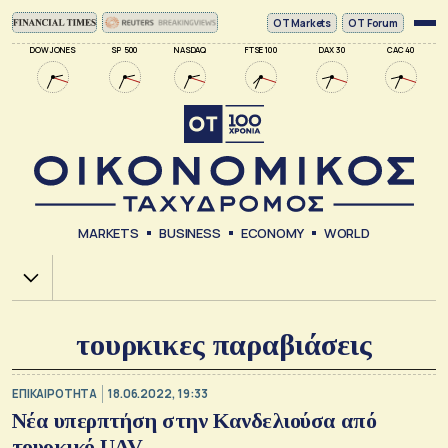
ΟΤ Markets
OT Forum
DOW JONES
SP 500
NASDAQ
FTSE 100
DAX 30
CAC 40
MARKETS
BUSINESS
ECONOMY
WORLD
Χ.Α.
τουρκικες παραβιάσεις
ΕΠΙΚΑΙΡΟΤΗΤΑ
18.06.2022, 19:33
Νέα υπερπτήση στην Κανδελιούσα από
τουρκικό UAV