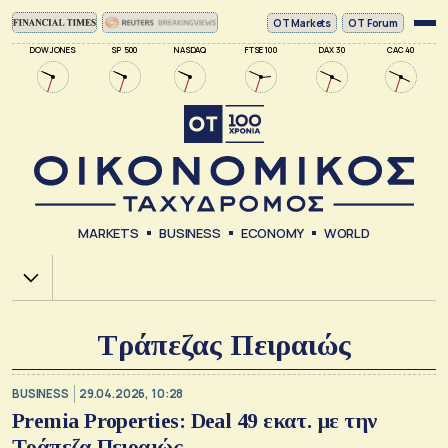
ΟΤ Markets
OT Forum
DOW JONES
SP 500
NASDAQ
FTSE 100
DAX 30
CAC 40
MARKETS
BUSINESS
ECONOMY
WORLD
Χ.Α.
Τράπεζας Πειραιώς
BUSINESS
29.04.2026, 10:28
Premia Properties: Deal 49 εκατ. με την
Τράπεζα Πειραιώς