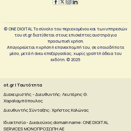
© ONE DIGITAL Το σύνολο του περιεχομένου και των υπηρεσιών
του ot.gr διατίθεται στους επισκέπτες αυστηρά για
προσωπική χρήση.
Απαγορεύεται η χρήση ή επανεκπομπή του, σε οποιοδήποτε
μέσο, μετά ή άνευ επεξεργασίας, χωρίς γραπτή άδεια του
εκδότη. © 2025
ot.gr | Ταυτότητα
Διαχειριστής - Διευθυντής: Λευτέρης Θ.
Χαραλαμπόπουλος
Διευθυντής Σύνταξης: Χρήστος Κολώνας
Ιδιοκτησία - Δικαιούχος domain name: ΟΝΕ DIGITAL
SERVICES MONOΠΡΟΣΩΠΗ ΑΕ