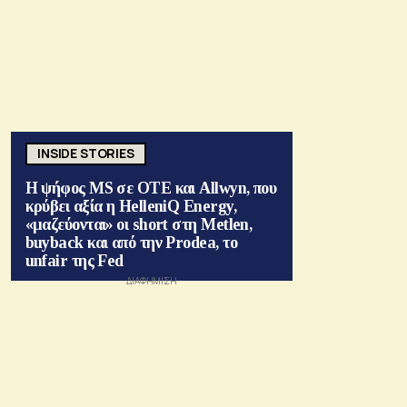
INSIDE STORIES
Η ψήφος MS σε ΟΤΕ και Allwyn, που
κρύβει αξία η HelleniQ Energy,
«μαζεύονται» οι short στη Metlen,
buyback και από την Prodea, το
unfair της Fed