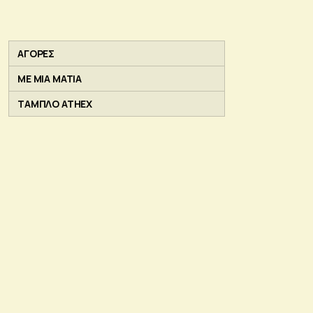
ΑΓΟΡΕΣ
ΜΕ ΜΙΑ ΜΑΤΙΑ
ΤΑΜΠΛΟ ATHEX