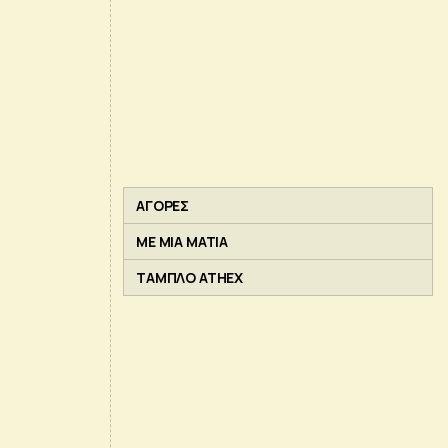
ΑΓΟΡΕΣ
ΜΕ ΜΙΑ ΜΑΤΙΑ
ΤΑΜΠΛΟ ATHEX