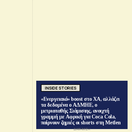
INSIDE STORIES
«Ενεργειακό» boost στο ΧΑ, αλλάζει
τα δεδομένα ο ΑΔΜΗΕ, ο
μετριοπαθής Σιάμισιης, ανοιχτή
γραμμή με Αφρική για Coca Cola,
παίρνουν ζημιές οι shorts στη Metlen