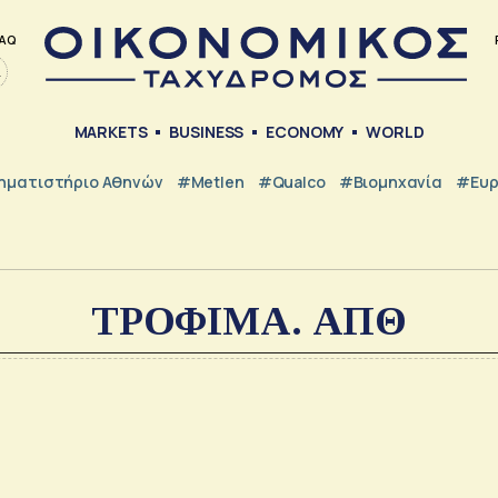
AQ
MARKETS
BUSINESS
ECONOMY
WORLD
ηματιστήριο Αθηνών
#metlen
#Qualco
#Βιομηχανία
#Ευ
ΤΡΟΦΙΜΑ. ΑΠΘ