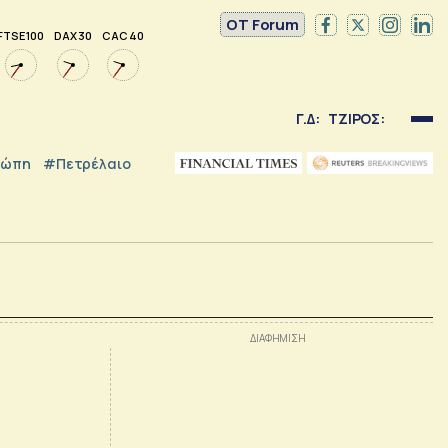
OT Forum
FTSE 100
DAX 30
CAC 40
Γ.Δ:
ΤΖΙΡΟΣ:
ρώπη
#Πετρέλαιο