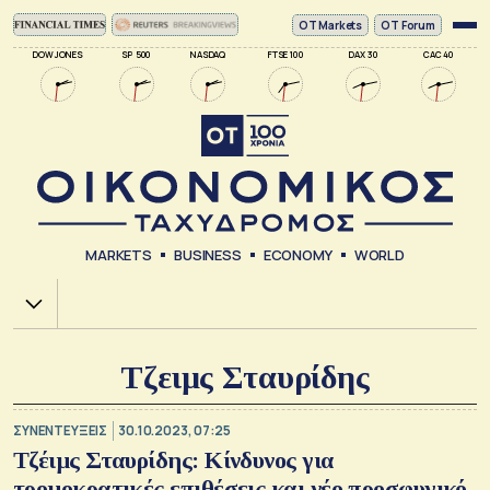
ΟΤ Markets
OT Forum
DOW JONES
SP 500
NASDAQ
FTSE 100
DAX 30
CAC 40
MARKETS
BUSINESS
ECONOMY
WORLD
Χ.Α.
Τζειμς Σταυρίδης
ΣΥΝΕΝΤΕΥΞΕΙΣ
30.10.2023, 07:25
Τζέιμς Σταυρίδης: Kίνδυνος για
τρομοκρατικές επιθέσεις και νέο προσφυγικό