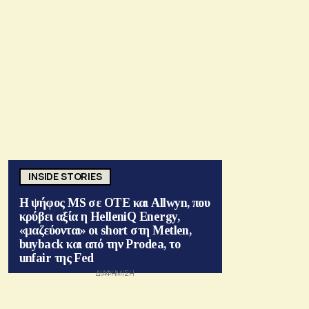
INSIDE STORIES
Η ψήφος MS σε ΟΤΕ και Allwyn, που
κρύβει αξία η HelleniQ Energy,
«μαζεύονται» οι short στη Metlen,
buyback και από την Prodea, το
unfair της Fed