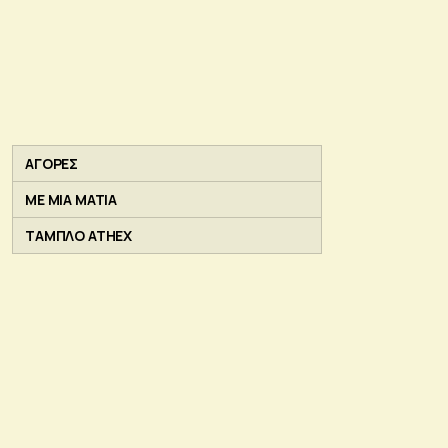
ΑΓΟΡΕΣ
ΜΕ ΜΙΑ ΜΑΤΙΑ
ΤΑΜΠΛΟ ATHEX