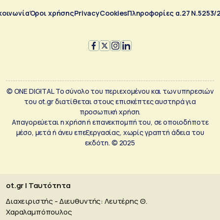
κοινωνία
Όροι χρήσης
Privacy
Cookies
Πληροφορίες α.27 Ν.5253/
© ONE DIGITAL Το σύνολο του περιεχομένου και των υπηρεσιών
του ot.gr διατίθεται στους επισκέπτες αυστηρά για
προσωπική χρήση.
Απαγορεύεται η χρήση ή επανεκπομπή του, σε οποιοδήποτε
μέσο, μετά ή άνευ επεξεργασίας, χωρίς γραπτή άδεια του
εκδότη. © 2025
ot.gr | Ταυτότητα
Διαχειριστής - Διευθυντής: Λευτέρης Θ.
Χαραλαμπόπουλος