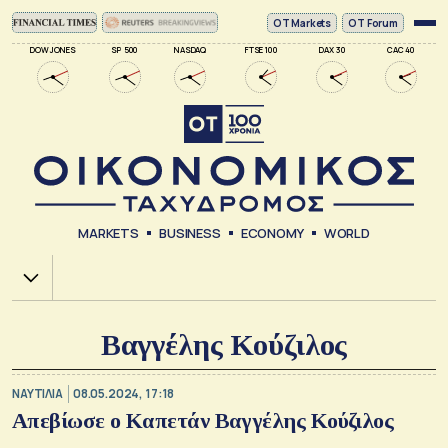
ΟΤ Markets
OT Forum
DOW JONES
SP 500
NASDAQ
FTSE 100
DAX 30
CAC 40
MARKETS
BUSINESS
ECONOMY
WORLD
Χ.Α.
Βαγγέλης Κούζιλος
ΝΑΥΤΙΛΙΑ
08.05.2024, 17:18
Απεβίωσε ο Καπετάν Βαγγέλης Κούζιλος