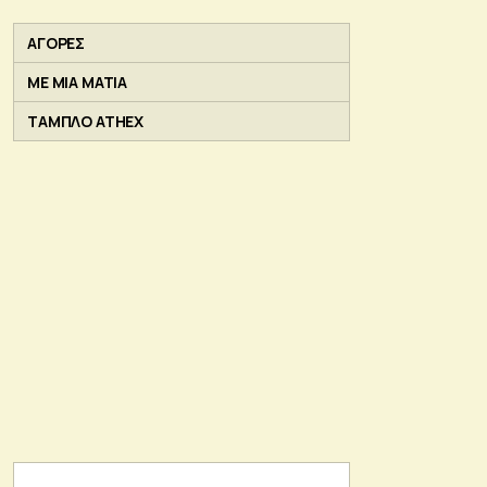
ΑΓΟΡΕΣ
ΜΕ ΜΙΑ ΜΑΤΙΑ
ΤΑΜΠΛΟ ATHEX