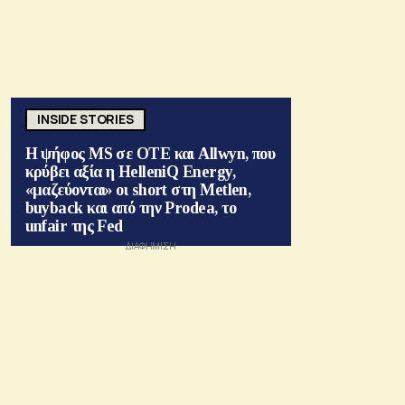
INSIDE STORIES
Η ψήφος MS σε ΟΤΕ και Allwyn, που
κρύβει αξία η HelleniQ Energy,
«μαζεύονται» οι short στη Metlen,
buyback και από την Prodea, το
unfair της Fed