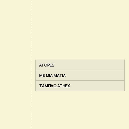
ΑΓΟΡΕΣ
ΜΕ ΜΙΑ ΜΑΤΙΑ
ΤΑΜΠΛΟ ATHEX