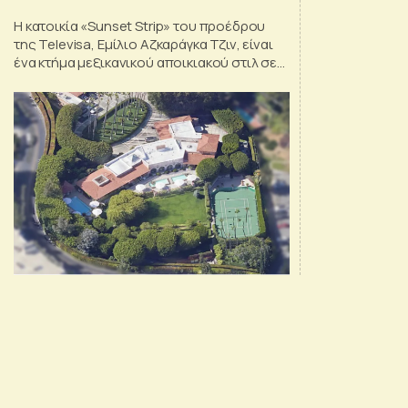
Η κατοικία «Sunset Strip» του προέδρου
της Televisa, Εμίλιο Αζκαράγκα Τζιν, είναι
ένα κτήμα μεξικανικού αποικιακού στιλ σε
έκταση 9,3 στρεμμάτων