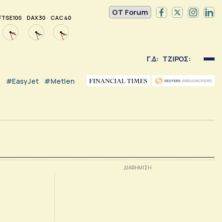
OT Forum
FTSE 100
DAX 30
CAC 40
Γ.Δ:
ΤΖΙΡΟΣ:
#EasyJet
#Metlen