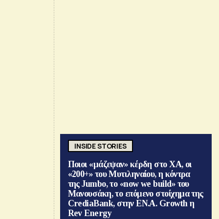
INSIDE STORIES
Ποιοι «μάζεψαν» κέρδη στο ΧΑ, οι
«200+» του Μυτιληναίου, η κόντρα
της Jumbo, το «now we build» του
Μανουσάκη, το επόμενο στοίχημα της
CrediaBank, στην ΕΝ.Α. Growth η
Rev Energy