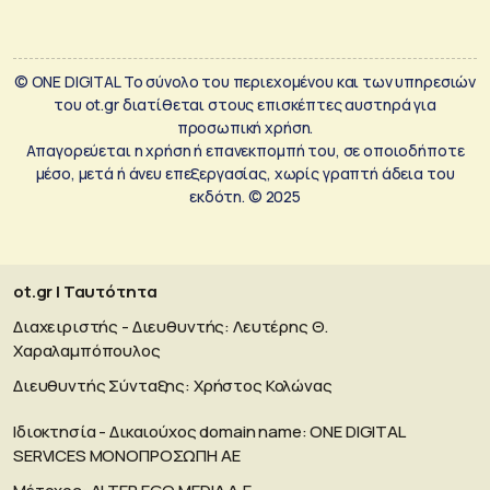
© ONE DIGITAL Το σύνολο του περιεχομένου και των υπηρεσιών
του ot.gr διατίθεται στους επισκέπτες αυστηρά για
προσωπική χρήση.
Απαγορεύεται η χρήση ή επανεκπομπή του, σε οποιοδήποτε
μέσο, μετά ή άνευ επεξεργασίας, χωρίς γραπτή άδεια του
εκδότη. © 2025
ot.gr | Ταυτότητα
Διαχειριστής - Διευθυντής: Λευτέρης Θ.
Χαραλαμπόπουλος
Διευθυντής Σύνταξης: Χρήστος Κολώνας
Ιδιοκτησία - Δικαιούχος domain name: ΟΝΕ DIGITAL
SERVICES MONOΠΡΟΣΩΠΗ ΑΕ