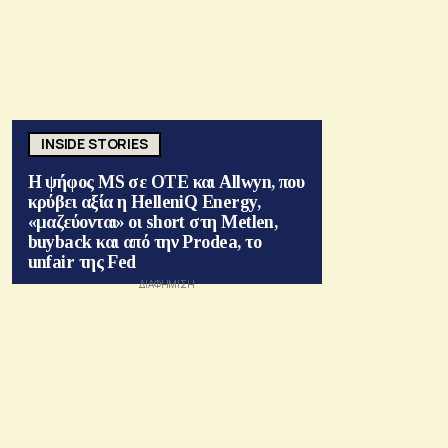
INSIDE STORIES
Η ψήφος MS σε ΟΤΕ και Allwyn, που
κρύβει αξία η HelleniQ Energy,
«μαζεύονται» οι short στη Metlen,
buyback και από την Prodea, το
unfair της Fed