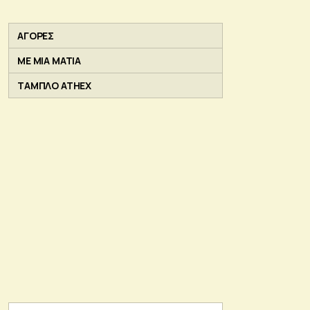
ΑΓΟΡΕΣ
ΜΕ ΜΙΑ ΜΑΤΙΑ
ΤΑΜΠΛΟ ATHEX