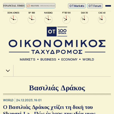
ΟΤ Markets
OT Forum
DOW JONES
SP 500
NASDAQ
FTSE 100
DAX 30
CAC 40
MARKETS
BUSINESS
ECONOMY
WORLD
Χ.Α.
Βασιλιάς Δράκος
WORLD
24.12.2023, 16:01
O Βασιλιάς Δράκος χτίζει τη δική του
Shangri-La - Πώς έκλεψε την ιδέα μιας