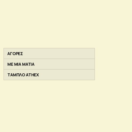
ΑΓΟΡΕΣ
ΜΕ ΜΙΑ ΜΑΤΙΑ
ΤΑΜΠΛΟ ATHEX