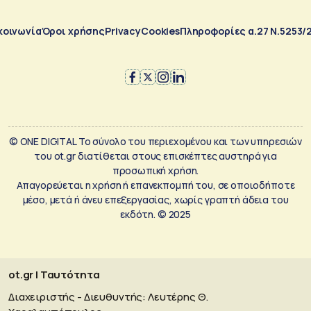
κοινωνία
Όροι χρήσης
Privacy
Cookies
Πληροφορίες α.27 Ν.5253/
© ONE DIGITAL Το σύνολο του περιεχομένου και των υπηρεσιών
του ot.gr διατίθεται στους επισκέπτες αυστηρά για
προσωπική χρήση.
Απαγορεύεται η χρήση ή επανεκπομπή του, σε οποιοδήποτε
μέσο, μετά ή άνευ επεξεργασίας, χωρίς γραπτή άδεια του
εκδότη. © 2025
ot.gr | Ταυτότητα
Διαχειριστής - Διευθυντής: Λευτέρης Θ.