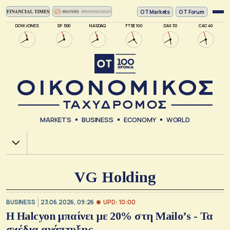
ΟΤ Markets
OT Forum
DOW JONES
SP 500
NASDAQ
FTSE 100
DAX 30
CAC 40
MARKETS
BUSINESS
ECONOMY
WORLD
Χ.Α.
VG Holding
UPD: 10:00
BUSINESS
23.06.2026, 09:26
Η Halcyon μπαίνει με 20% στη Mailo’s - Τα
σχέδια ανάπτυξης