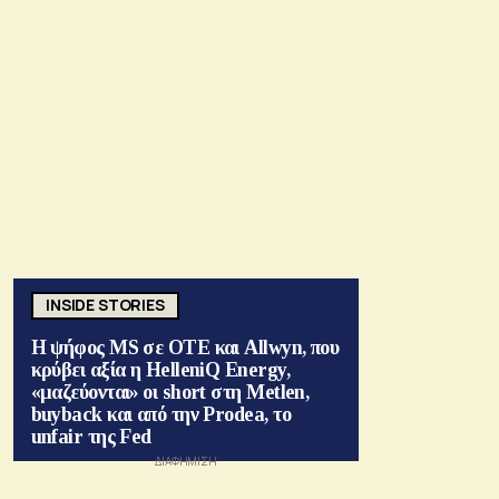
INSIDE STORIES
Η ψήφος MS σε ΟΤΕ και Allwyn, που
κρύβει αξία η HelleniQ Energy,
«μαζεύονται» οι short στη Metlen,
buyback και από την Prodea, το
unfair της Fed