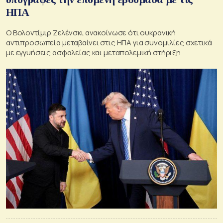
ΗΠΑ
Ο Βολοντίμιρ Ζελένσκι ανακοίνωσε ότι ουκρανική
αντιπροσωπεία μεταβαίνει στις ΗΠΑ για συνομιλίες σχετικά
με εγγυήσεις ασφαλείας και μεταπολεμική στήριξη