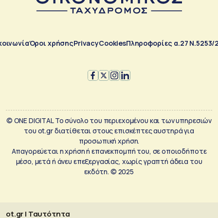
κοινωνία
Όροι χρήσης
Privacy
Cookies
Πληροφορίες α.27 Ν.5253/
© ONE DIGITAL Το σύνολο του περιεχομένου και των υπηρεσιών
του ot.gr διατίθεται στους επισκέπτες αυστηρά για
προσωπική χρήση.
Απαγορεύεται η χρήση ή επανεκπομπή του, σε οποιοδήποτε
μέσο, μετά ή άνευ επεξεργασίας, χωρίς γραπτή άδεια του
εκδότη. © 2025
ot.gr | Ταυτότητα