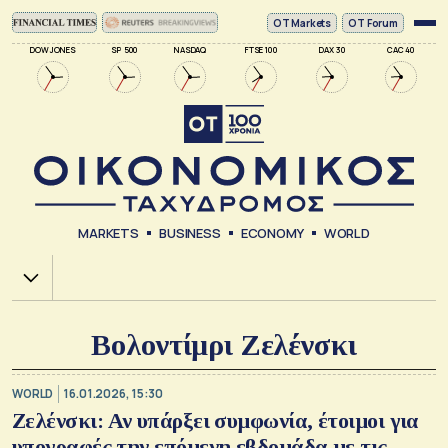
ΟΤ Markets
OT Forum
DOW JONES
SP 500
NASDAQ
FTSE 100
DAX 30
CAC 40
MARKETS
BUSINESS
ECONOMY
WORLD
Χ.Α.
Βολοντίμρι Ζελένσκι
WORLD
16.01.2026, 15:30
Ζελένσκι: Αν υπάρξει συμφωνία, έτοιμοι για
υπογραφές την επόμενη εβδομάδα με τις