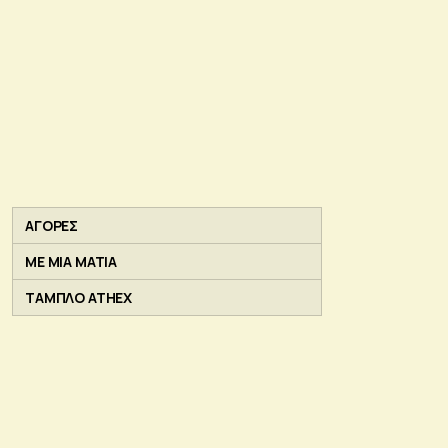
ΑΓΟΡΕΣ
ΜΕ ΜΙΑ ΜΑΤΙΑ
ΤΑΜΠΛΟ ATHEX