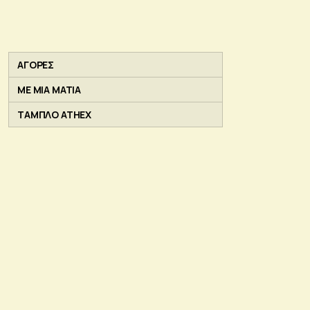
ΑΓΟΡΕΣ
ΜΕ ΜΙΑ ΜΑΤΙΑ
ΤΑΜΠΛΟ ATHEX