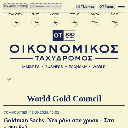
ΟΤ Markets
OT Forum
DOW JONES
SP 500
NASDAQ
FTSE 100
DAX 30
CAC 40
MARKETS
BUSINESS
ECONOMY
WORLD
Χ.Α.
World Gold Council
COMMODITIES
18.05.2026, 10:02
Goldman Sachs: Νέο ράλι στο χρυσό - Στα
5.400 δολ.