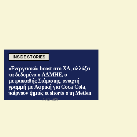
INSIDE STORIES
«Ενεργειακό» boost στο ΧΑ, αλλάζει
τα δεδομένα ο ΑΔΜΗΕ, ο
μετριοπαθής Σιάμισιης, ανοιχτή
γραμμή με Αφρική για Coca Cola,
παίρνουν ζημιές οι shorts στη Metlen