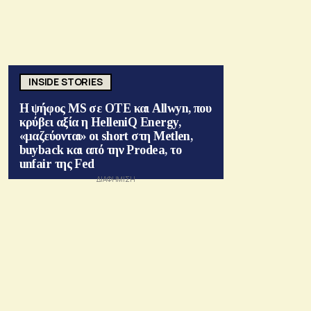
INSIDE STORIES
Η ψήφος MS σε ΟΤΕ και Allwyn, που
κρύβει αξία η HelleniQ Energy,
«μαζεύονται» οι short στη Metlen,
buyback και από την Prodea, το
unfair της Fed