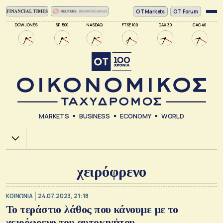
ΟΤ Markets
OT Forum
DOW JONES
SP 500
NASDAQ
FTSE 100
DAX 30
CAC 40
MARKETS
BUSINESS
ECONOMY
WORLD
Χ.Α.
χειρόφρενο
ΚΟΙΝΩΝΙΑ
24.07.2023, 21:18
Το τεράστιο λάθος που κάνουμε με το
χειρόφρενο του αυτοκινήτου