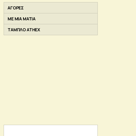
ΑΓΟΡΕΣ
ΜΕ ΜΙΑ ΜΑΤΙΑ
ΤΑΜΠΛΟ ATHEX