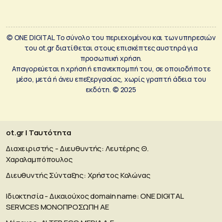
© ONE DIGITAL Το σύνολο του περιεχομένου και των υπηρεσιών
του ot.gr διατίθεται στους επισκέπτες αυστηρά για
προσωπική χρήση.
Απαγορεύεται η χρήση ή επανεκπομπή του, σε οποιοδήποτε
μέσο, μετά ή άνευ επεξεργασίας, χωρίς γραπτή άδεια του
εκδότη. © 2025
ot.gr | Ταυτότητα
Διαχειριστής - Διευθυντής: Λευτέρης Θ.
Χαραλαμπόπουλος
Διευθυντής Σύνταξης: Χρήστος Κολώνας
Ιδιοκτησία - Δικαιούχος domain name: ΟΝΕ DIGITAL
SERVICES MONOΠΡΟΣΩΠΗ ΑΕ