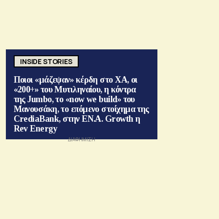
INSIDE STORIES
Ποιοι «μάζεψαν» κέρδη στο ΧΑ, οι
«200+» του Μυτιληναίου, η κόντρα
της Jumbo, το «now we build» του
Μανουσάκη, το επόμενο στοίχημα της
CrediaBank, στην ΕΝ.Α. Growth η
Rev Energy