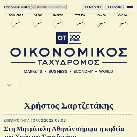
ΟΤ Markets
OT Forum
DOW JONES
SP 500
NASDAQ
FTSE 100
DAX 30
CAC 40
MARKETS
BUSINESS
ECONOMY
WORLD
Χ.Α.
Χρήστος Σαρτζετάκης
ΕΠΙΚΑΙΡΟΤΗΤΑ
07.02.2022, 09:02
Στη Μητρόπολη Αθηνών σήμερα η κηδεία
του Χρήστου Σαρτζετάκη