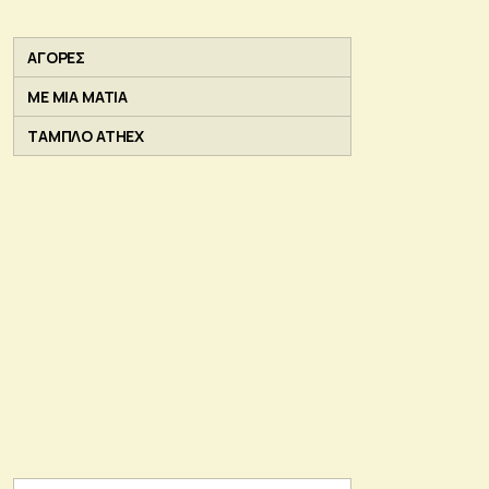
ΑΓΟΡΕΣ
ΜΕ ΜΙΑ ΜΑΤΙΑ
ΤΑΜΠΛΟ ATHEX