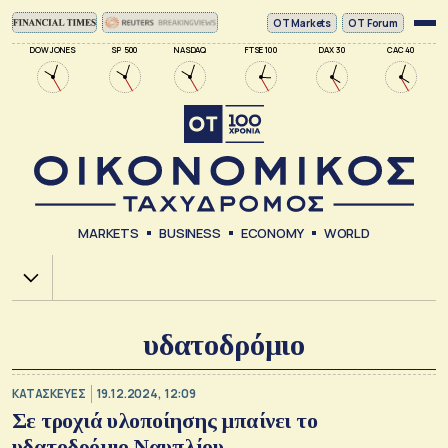
ΟΤ Markets
OT Forum
DOW JONES
SP 500
NASDAQ
FTSE 100
DAX 30
CAC 40
MARKETS
BUSINESS
ECONOMY
WORLD
Χ.Α.
υδατοδρόμιο
ΚΑΤΑΣΚΕΥΕΣ
19.12.2024, 12:09
Σε τροχιά υλοποίησης μπαίνει το
υδατοδρόμιο Ναυπλίου