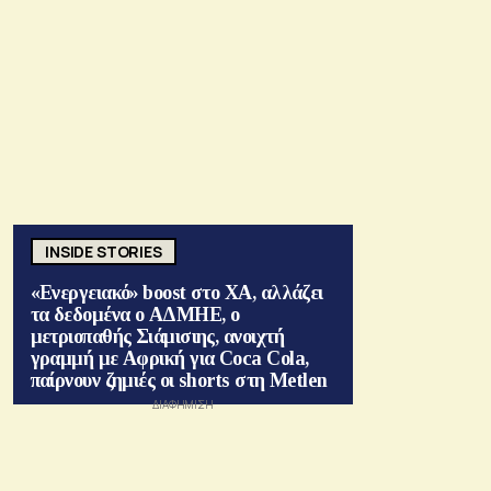
INSIDE STORIES
«Ενεργειακό» boost στο ΧΑ, αλλάζει
τα δεδομένα ο ΑΔΜΗΕ, ο
μετριοπαθής Σιάμισιης, ανοιχτή
γραμμή με Αφρική για Coca Cola,
παίρνουν ζημιές οι shorts στη Metlen