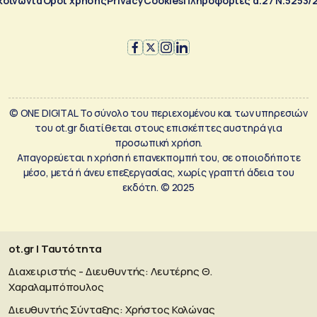
κοινωνία
Όροι χρήσης
Privacy
Cookies
Πληροφορίες α.27 Ν.5253/
© ONE DIGITAL Το σύνολο του περιεχομένου και των υπηρεσιών
του ot.gr διατίθεται στους επισκέπτες αυστηρά για
προσωπική χρήση.
Απαγορεύεται η χρήση ή επανεκπομπή του, σε οποιοδήποτε
μέσο, μετά ή άνευ επεξεργασίας, χωρίς γραπτή άδεια του
εκδότη. © 2025
ot.gr | Ταυτότητα
Διαχειριστής - Διευθυντής: Λευτέρης Θ.
Χαραλαμπόπουλος
Διευθυντής Σύνταξης: Χρήστος Κολώνας