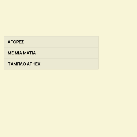
ΑΓΟΡΕΣ
ΜΕ ΜΙΑ ΜΑΤΙΑ
ΤΑΜΠΛΟ ATHEX