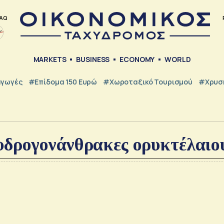
AQ
MARKETS
BUSINESS
ECONOMY
WORLD
γωγές
#Επίδομα 150 Ευρώ
#Χωροταξικό Τουρισμού
#Χρυσή
υδρογονάνθρακες ορυκτέλαιο