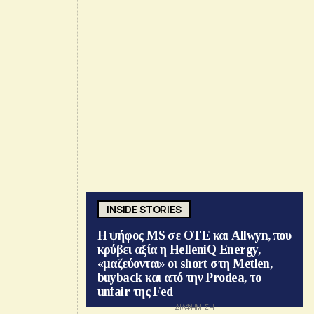
INSIDE STORIES
Η ψήφος MS σε ΟΤΕ και Allwyn, που
κρύβει αξία η HelleniQ Energy,
«μαζεύονται» οι short στη Metlen,
buyback και από την Prodea, το
unfair της Fed