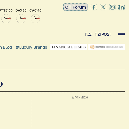
OT Forum
FTSE 100
DAX 30
CAC 40
Γ.Δ:
ΤΖΙΡΟΣ:
 Βίζα
#luxury Brands
υ