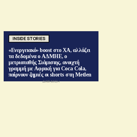
INSIDE STORIES
«Ενεργειακό» boost στο ΧΑ, αλλάζει
τα δεδομένα ο ΑΔΜΗΕ, ο
μετριοπαθής Σιάμισιης, ανοιχτή
γραμμή με Αφρική για Coca Cola,
παίρνουν ζημιές οι shorts στη Metlen