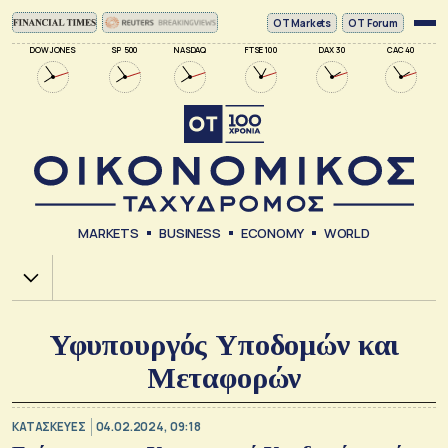
ΟΤ Markets
OT Forum
DOW JONES
SP 500
NASDAQ
FTSE 100
DAX 30
CAC 40
MARKETS
BUSINESS
ECONOMY
WORLD
Χ.Α.
Υφυπουργός Υποδομών και
Μεταφορών
ΚΑΤΑΣΚΕΥΕΣ
04.02.2024, 09:18