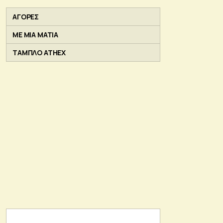
ΑΓΟΡΕΣ
ΜΕ ΜΙΑ ΜΑΤΙΑ
ΤΑΜΠΛΟ ATHEX