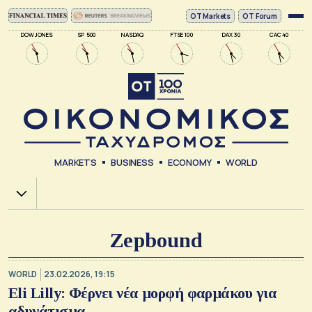
ΟΤ Markets
OT Forum
DOW JONES
SP 500
NASDAQ
FTSE 100
DAX 30
CAC 40
MARKETS
BUSINESS
ECONOMY
WORLD
Χ.Α.
Zepbound
WORLD
23.02.2026, 19:15
Eli Lilly: Φέρνει νέα μορφή φαρμάκου για
αδυνάτισμα