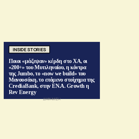
INSIDE STORIES
Ποιοι «μάζεψαν» κέρδη στο ΧΑ, οι
«200+» του Μυτιληναίου, η κόντρα
της Jumbo, το «now we build» του
Μανουσάκη, το επόμενο στοίχημα της
CrediaBank, στην ΕΝ.Α. Growth η
Rev Energy