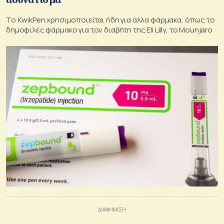
To KwikPen χρησιμοποιείται ήδη για άλλα φάρμακα, όπως το
δημοφιλές φάρμακο για τον διαβήτη της Eli Lilly, το Mounjaro