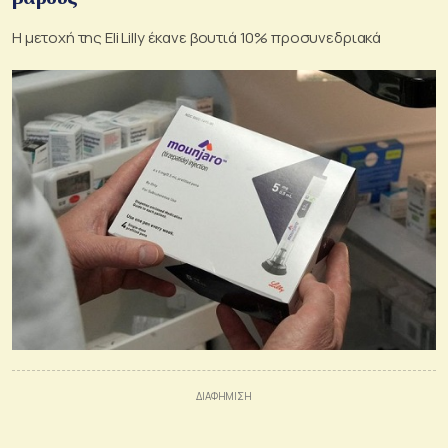
Η μετοχή της Eli Lilly έκανε βουτιά 10% προσυνεδριακά