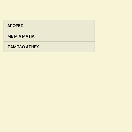
ΑΓΟΡΕΣ
ΜΕ ΜΙΑ ΜΑΤΙΑ
ΤΑΜΠΛΟ ATHEX