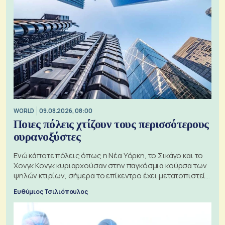
WORLD
09.08.2026, 08:00
Ποιες πόλεις χτίζουν τους περισσότερους
ουρανοξύστες
Ενώ κάποτε πόλεις όπως η Νέα Υόρκη, το Σικάγο και το
Χονγκ Κονγκ κυριαρχούσαν στην παγκόσμια κούρσα των
ψηλών κτιρίων, σήμερα το επίκεντρο έχει μετατοπιστεί
προς την Ασία
Ευθύμιος Τσιλιόπουλος