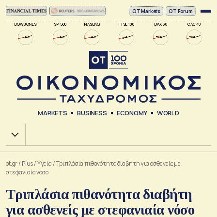
ΟΤ Markets
OT Forum
DOW JONES
SP 500
NASDAQ
FTSE 100
DAX 30
CAC 40
MARKETS
BUSINESS
ECONOMY
WORLD
Χ.Α.
ot.gr
/
Plus
/
Υγεία
/
Τριπλάσια πιθανότητα διαβήτη για ασθενείς με
στεφανιαία νόσο
Τριπλάσια πιθανότητα διαβήτη
για ασθενείς με στεφανιαία νόσο