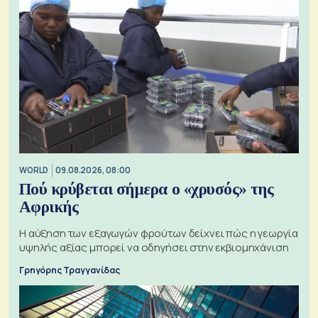
WORLD
09.08.2026, 08:00
Πού κρύβεται σήμερα ο «χρυσός» της
Αφρικής
Η αύξηση των εξαγωγών φρούτων δείχνει πώς η γεωργία
υψηλής αξίας μπορεί να οδηγήσει στην εκβιομηχάνιση
Γρηγόρης Τραγγανίδας