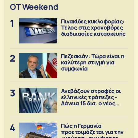
OT Weekend
1
Πινακίδες κυκλοφορίας:
Τέλος στις χρονοβόρες
διαδικασίες κατασκευής
2
Πεζεσκιάν: Τώρα είναι η
καλύτερη στιγμή για
συμφωνία
3
Ανεβάζουν στροφές οι
ελληνικές τράπεζες -
Δάνεια 15 δισ. ο νέος
στόχος
4
Πώς η Γερμανία
προετοιμάζεται για την
«κούρσα» των drones