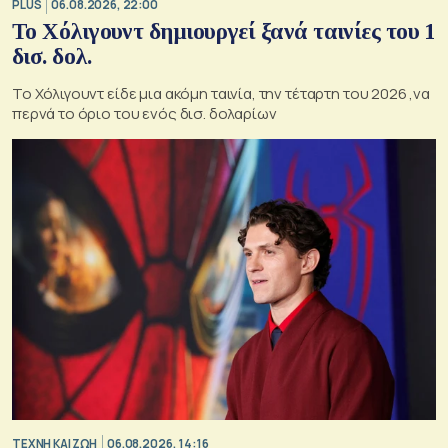
PLUS
06.08.2026, 22:00
Το Χόλιγουντ δημιουργεί ξανά ταινίες του 1
δισ. δολ.
Το Χόλιγουντ είδε μια ακόμη ταινία, την τέταρτη του 2026 ,να
περνά το όριο του ενός δισ. δολαρίων
TΕΧΝΗ ΚΑΙ ΖΩΗ
06.08.2026, 14:16