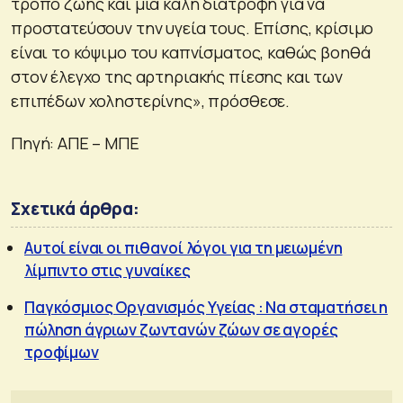
τρόπο ζωής και μία καλή διατροφή για να
προστατεύσουν την υγεία τους. Επίσης, κρίσιμο
είναι το κόψιμο του καπνίσματος, καθώς βοηθά
στον έλεγχο της αρτηριακής πίεσης και των
επιπέδων χοληστερίνης», πρόσθεσε.
Πηγή: ΑΠΕ – ΜΠΕ
Σχετικά άρθρα:
Αυτοί είναι οι πιθανοί λόγοι για τη μειωμένη
λίμπιντο στις γυναίκες
Παγκόσμιος Οργανισμός Υγείας : Να σταματήσει η
πώληση άγριων ζωντανών ζώων σε αγορές
τροφίμων