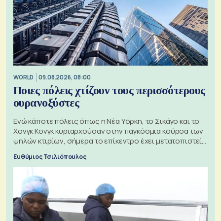
WORLD
09.08.2026, 08:00
Ποιες πόλεις χτίζουν τους περισσότερους
ουρανοξύστες
Ενώ κάποτε πόλεις όπως η Νέα Υόρκη, το Σικάγο και το
Χονγκ Κονγκ κυριαρχούσαν στην παγκόσμια κούρσα των
ψηλών κτιρίων, σήμερα το επίκεντρο έχει μετατοπιστεί
προς την Ασία
Ευθύμιος Τσιλιόπουλος