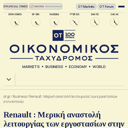
ΟΤ Markets
OT Forum
DOW JONES
SP 500
NASDAQ
FTSE 100
DAX 30
CAC 40
MARKETS
BUSINESS
ECONOMY
WORLD
Χ.Α.
ot.gr
/
Business
/
Renault : Μερική αναστολή λειτουργίας των εργοστασίων
στην Ισπανία
Renault : Μερική αναστολή
λειτουργίας των εργοστασίων στην