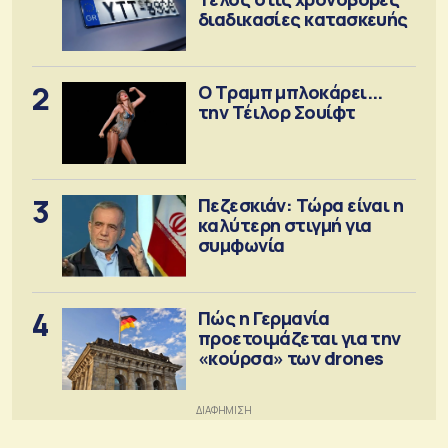
διαδικασίες κατασκευής
2
Ο Τραμπ μπλοκάρει...
την Τέιλορ Σουίφτ
3
Πεζεσκιάν: Τώρα είναι η
καλύτερη στιγμή για
συμφωνία
4
Πώς η Γερμανία
προετοιμάζεται για την
«κούρσα» των drones