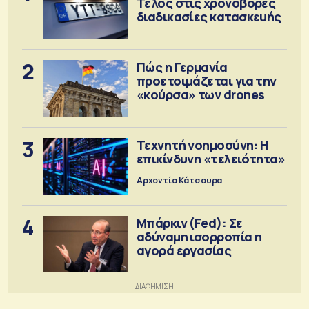
Τέλος στις χρονοβόρες
διαδικασίες κατασκευής
2
Πώς η Γερμανία
προετοιμάζεται για την
«κούρσα» των drones
3
Τεχνητή νοημοσύνη: Η
επικίνδυνη «τελειότητα»
Αρχοντία Κάτσουρα
4
Μπάρκιν (Fed): Σε
αδύναμη ισορροπία η
αγορά εργασίας