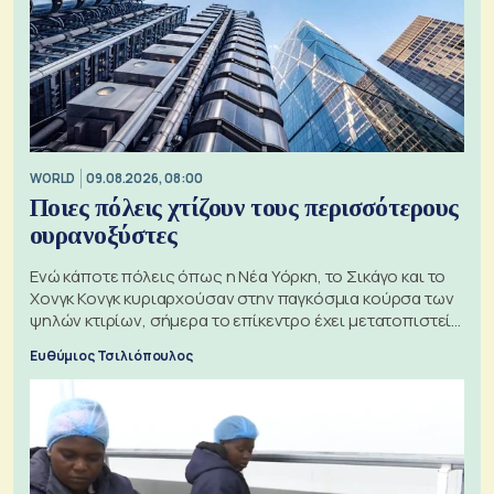
WORLD
09.08.2026, 08:00
Ποιες πόλεις χτίζουν τους περισσότερους
ουρανοξύστες
Ενώ κάποτε πόλεις όπως η Νέα Υόρκη, το Σικάγο και το
Χονγκ Κονγκ κυριαρχούσαν στην παγκόσμια κούρσα των
ψηλών κτιρίων, σήμερα το επίκεντρο έχει μετατοπιστεί
προς την Ασία
Ευθύμιος Τσιλιόπουλος