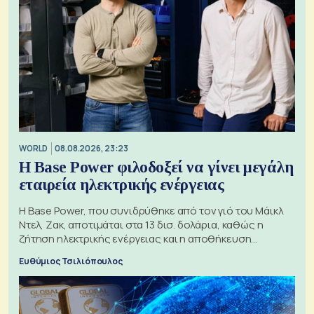
WORLD
08.08.2026, 23:23
Η Base Power φιλοδοξεί να γίνει μεγάλη
εταιρεία ηλεκτρικής ενέργειας
Η Base Power, που συνιδρύθηκε από τον γιό του Μάικλ
Ντελ, Ζακ, αποτιμάται στα 13 δισ. δολάρια, καθώς η
ζήτηση ηλεκτρικής ενέργειας και η αποθήκευση
μπαταριών αυξάνονται
Ευθύμιος Τσιλιόπουλος