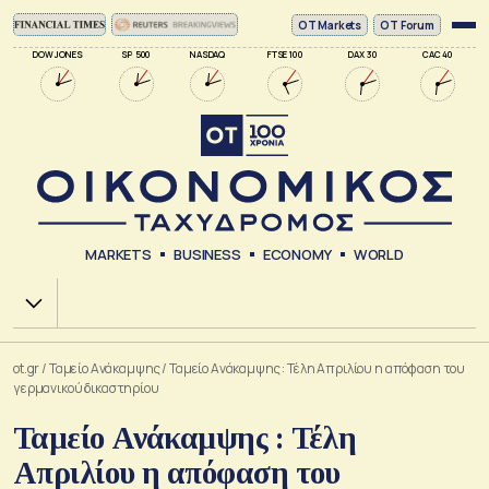
ΟΤ Markets
OT Forum
DOW JONES
SP 500
NASDAQ
FTSE 100
DAX 30
CAC 40
MARKETS
BUSINESS
ECONOMY
WORLD
Χ.Α.
ot.gr
/
Ταμείο Ανάκαμψης
/
Ταμείο Ανάκαμψης : Τέλη Απριλίου η απόφαση του
γερμανικού δικαστηρίου
Ταμείο Ανάκαμψης : Τέλη
Απριλίου η απόφαση του