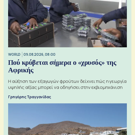
WORLD
09.08.2026, 08:00
Πού κρύβεται σήμερα ο «χρυσός» της
Αφρικής
Η αύξηση των εξαγωγών φρούτων δείχνει πώς η γεωργία
υψηλής αξίας μπορεί να οδηγήσει στην εκβιομηχάνιση
Γρηγόρης Τραγγανίδας