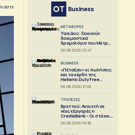
λιάστε
Business
ΜΕΤΑΦΟΡΕΣ
Ταχιάος: Ξεκινούν
δοκιμαστικά
δρομολόγια του Μετρό
Θεσσαλονίκης προς
06.08.2026 | 22:47
Καλαμαριά
BUSINESS
«Πέταξαν» οι πωλήσεις
και τα κέρδη της
Hellenic Duty Free
Shops
06.08.2026 | 21:00
ΤΡΑΠΕΖΕΣ
Βρεττού: Ανοιχτή σε
νέες εξαγορές η
CrediaBank – Οι στόχοι
για το 2026
06.08.2026 | 19:38