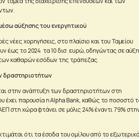
ον τομέα της διαχείρισης επενδύσεων και των
ντων.
 μέσω αύξησης του ενεργητικού
ρές νέες χορηγήσεις, στο πλαίσιο και του Ταμείου
υν έως το 2024 τα 10 δισ. ευρώ, οδηγώντας σε αύξ
 των καθαρών εσόδων της τράπεζας.
ών δραστηριοτήτων
ται στην ανάπτυξη των δραστηριοτήτων στη
ου έχει παρουσία η Alpha Bank, καθώς το ποσοστό 
ΑΕΠ στη χώρα φτάνει σε μόλις 24% έναντι 79% στη
κτιμάται ότι τα έσοδα του ομίλου από το εξωτερικ