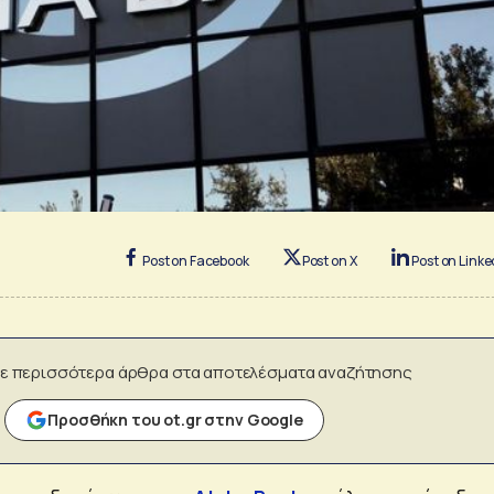
Post on Facebook
Post on X
Post on Linke
ε περισσότερα άρθρα στα αποτελέσματα αναζήτησης
Προσθήκη του ot.gr στην Google