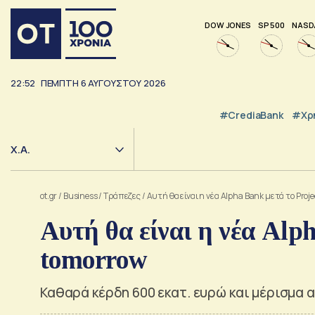
DOW JONES
SP 500
NASD
22:52
ΠΈΜΠΤΗ
6
ΑΥΓΟΎΣΤΟΥ
2026
#CrediaBank
#Χρ
Χ.Α.
ot.gr
/
Business
/
Τράπεζες
/
Αυτή θα είναι η νέα Alpha Bank μετά το Proj
Αυτή θα είναι η νέα Alph
tomorrow
Καθαρά κέρδη 600 εκατ. ευρώ και μέρισμα 