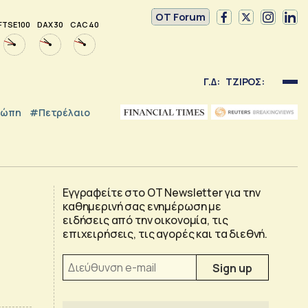
OT Forum
FTSE 100
DAX 30
CAC 40
Γ.Δ:
ΤΖΙΡΟΣ:
ρώπη
#Πετρέλαιο
Εγγραφείτε στο OT Newsletter για την
καθημερινή σας ενημέρωση με
ειδήσεις από την οικονομία, τις
επιχειρήσεις, τις αγορές και τα διεθνή.