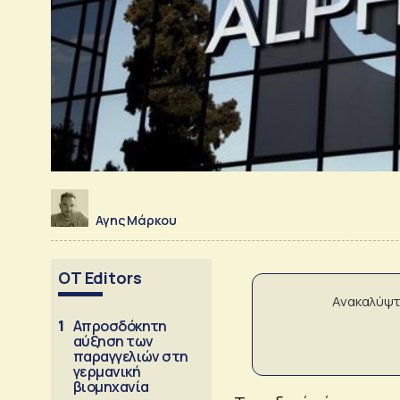
Αγης Μάρκου
OT Editors
Ανακαλύψτ
1
Απροσδόκητη
αύξηση των
παραγγελιών στη
γερμανική
βιομηχανία