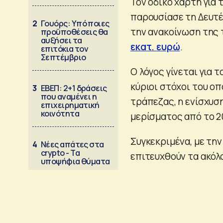
Τον οδικό χάρτη για
παρουσίασε τη Δευτ
2
Γουόρς: Υπό ποιες
την ανακοίνωση της
προϋποθέσεις θα
αυξήσει τα
εκατ. ευρώ
.
επιτόκια τον
Σεπτέμβριο
Ο λόγος γίνεται για 
κύριοι στόχοι του οπ
3
ΕΒΕΠ: 2+1 δράσεις
που αναμένει η
τράπεζας, η ενίσχυση
επιχειρηματική
κοινότητα
μερίσματος από το 2
Συγκεκριμένα, με τη
4
Νέες απάτες στα
crypto - Τα
επιτευχθούν τα ακόλ
υποψήφια θύματα