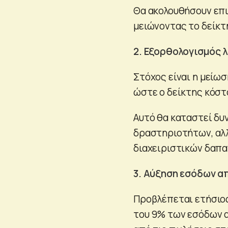
Θα ακολουθήσουν επιπ
μειώνοντας το δείκτ
2. Εξορθολογισμός 
Στόχος είναι η μείω
ώστε ο δείκτης κόστ
Αυτό θα καταστεί δυ
δραστηριοτήτων, αλ
διαχειριστικών δαπα
3. Αύξηση εσόδων α
Προβλέπεται ετήσιος
του 9% των εσόδων α