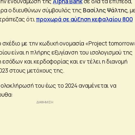
 την ενδυνάμωση της
Alpha Bank
σε όλα τα επίπεδα,
έρα ο διευθύνων σύμβουλός της
Βασίλης Ψάλτης
, μ
 τράπεζας ότι
προχωρά σε αύξηση κεφαλαίου 800
το σχέδιο με την κωδική ονομασία «Project tomorrow»
οίου είναι η πλήρης εξυγίανση του ισολογισμού της
 εσόδων και κερδοφορίας και εν τέλει η διανομή
023 στους μετόχους της.
ν ολοκλήρωσή του έως το 2024 αναμένεται να
ουθα: