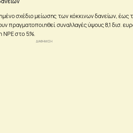
 δανείων
μένο σχέδιο μείωσης των κόκκινων δανείων, έως 
ουν πραγματοποιηθεί συναλλαγές ύψους 8,1 δισ. ευρ
η NPE στο 5%.