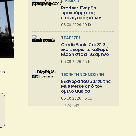
BUSINESS
Prodea: Έναρξη
προγράμματος
επαναγοράς ιδίων
μετοχών
06.08.2026 | 19:19
ΤΡΑΠΕΖΕΣ
CrediaBank: Στα 31,3
εκατ. ευρώ τα καθαρά
κέρδη στο α΄ εξάμηνο
06.08.2026 | 18:13
dIn
TΕΧΝΗΤΗ ΝΟΗΜΟΣΥΝΗ
Εξαγορά του 50,1% της
Multiverse από τον
όμιλο Qualco
06.08.2026 | 18:06