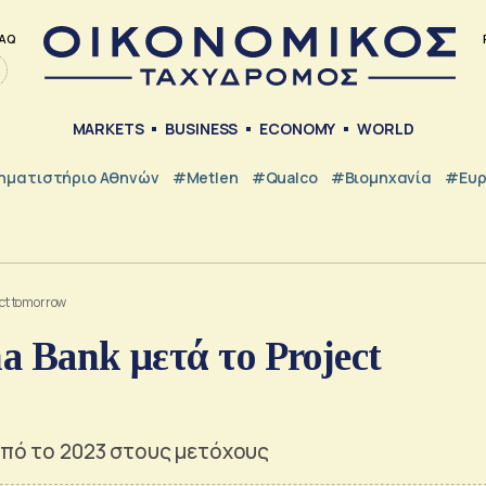
AQ
MARKETS
BUSINESS
ECONOMY
WORLD
ηματιστήριο Αθηνών
#metlen
#Qualco
#Βιομηχανία
#Ευ
ect tomorrow
a Bank μετά το Project
από το 2023 στους μετόχους