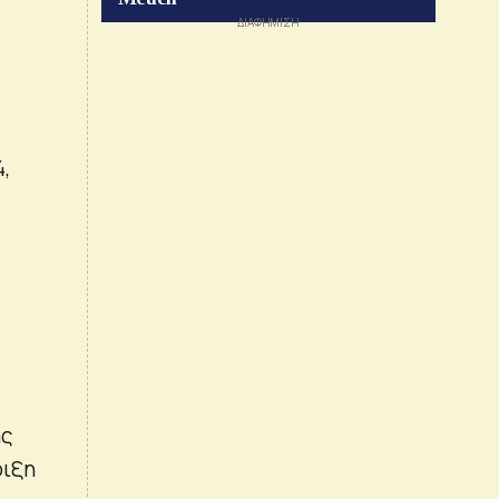
,
ης
ριξη