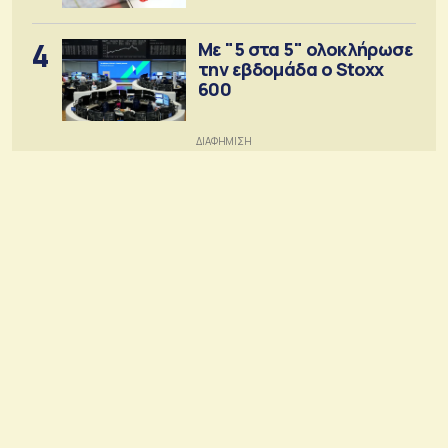
4
Με "5 στα 5" ολοκλήρωσε
την εβδομάδα ο Stoxx
600