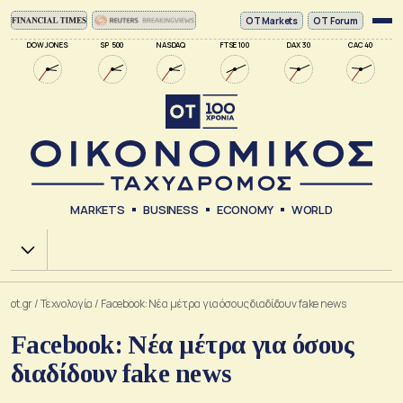
ΟΤ Markets
OT Forum
DOW JONES
SP 500
NASDAQ
FTSE 100
DAX 30
CAC 40
MARKETS
BUSINESS
ECONOMY
WORLD
Χ.Α.
ot.gr
/
Τεχνολογία
/
Facebook: Νέα μέτρα για όσους διαδίδουν fake news
Facebook: Νέα μέτρα για όσους
διαδίδουν fake news