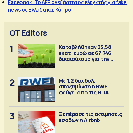
Facebook: Το AFP ανεξάρτητος ελεγκτής για fake
news σε Ελλάδα και Κύπρο
OT Editors
1
Καταβλήθηκαν 33,58
εκατ. ευρώ σε 67.746
δικαιούχους για την
αγορά λιπασμάτων
2
Με 1,2 δισ.δολ.
αποζημίωση η RWE
φεύγει απο τις ΗΠΑ
3
Ξεπέρασε τις εκτιμήσεις
εσόδων η Airbnb