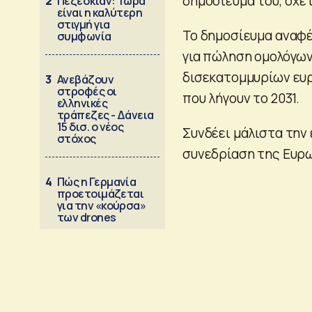
δημοσίευμά του, σχετ
2
Πεζεσκιάν: Τώρα
είναι η καλύτερη
στιγμή για
Το δημοσίευμα αναφέ
συμφωνία
για πώληση ομολόγω
δισεκατομμυρίων ευρ
3
Ανεβάζουν
στροφές οι
που λήγουν το 2031.
ελληνικές
τράπεζες - Δάνεια
15 δισ. ο νέος
Συνδέει μάλιστα την 
στόχος
συνεδρίαση της Ευρ
4
Πώς η Γερμανία
προετοιμάζεται
για την «κούρσα»
των drones