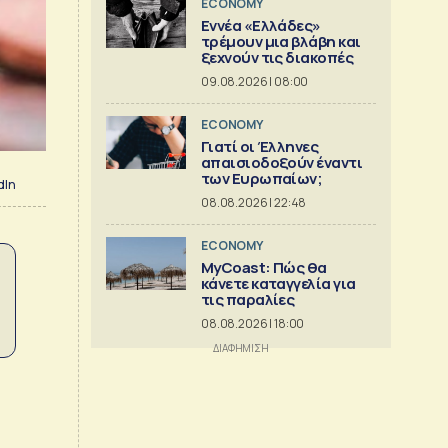
ECONOMY
Εννέα «Ελλάδες»
τρέμουν μια βλάβη και
ξεχνούν τις διακοπές
09.08.2026 | 08:00
ECONOMY
Γιατί οι Έλληνες
απαισιοδοξούν έναντι
των Ευρωπαίων;
dIn
08.08.2026 | 22:48
ECONOMY
MyCoast: Πώς θα
κάνετε καταγγελία για
τις παραλίες
08.08.2026 | 18:00