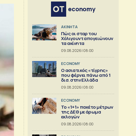
economy
ΑΚΙΝΗΤΑ
Πώς οι σταρ του
Χόλιγουντ απογειώνουν
τα ακίνητα
09.08.2026 | 08:00
ECONOMY
Ο ασιατικός «τίγρης»
που φέρνει πάνω από 1
δισ. στην Ελλάδα
09.08.2026 | 08:00
ECONOMY
Το «1+1» πακέτο μέτρων
της ΔΕΘ με άρωμα
εκλογών
09.08.2026 | 08:00