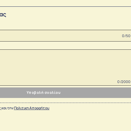
σας
0 /50
0 /2000
Υποβολή σχολίου
ς
και την
Πολιτικη Απορρήτου