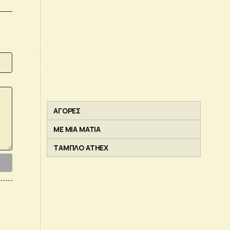
ΑΓΟΡΕΣ
ΜΕ ΜΙΑ ΜΑΤΙΑ
ΤΑΜΠΛΟ ATHEX