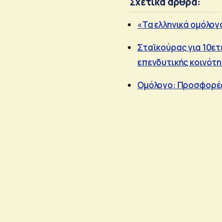
Σχετικά άρθρα:
«Τα ελληνικά ομόλογα
Σταϊκούρας για 10ετ
επενδυτικής κοινότ
Ομόλογο: Προσφορές 