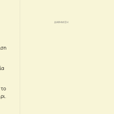
ιση
ία
 το
ρι.