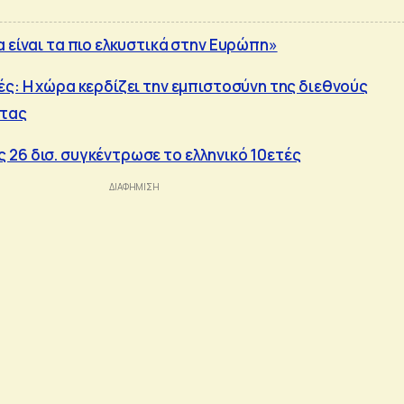
 είναι τα πιο ελκυστικά στην Ευρώπη»
ές: Η χώρα κερδίζει την εμπιστοσύνη της διεθνούς
ητας
26 δισ. συγκέντρωσε το ελληνικό 10ετές