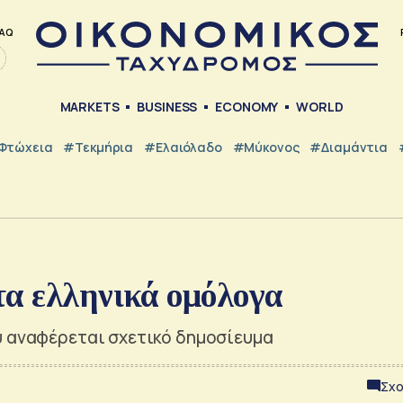
AQ
MARKETS
BUSINESS
ECONOMY
WORLD
Φτώχεια
#Τεκμήρια
#Ελαιόλαδο
#Μύκονος
#Διαμάντια
τα ελληνικά ομόλογα
υ αναφέρεται σχετικό δημοσίευμα
Σχο