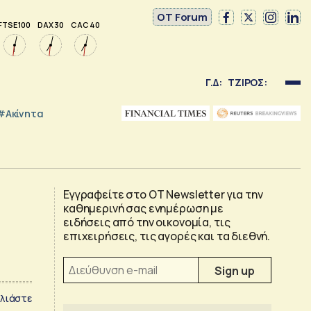
OT Forum
FTSE 100
DAX 30
CAC 40
Γ.Δ:
ΤΖΙΡΟΣ:
#Ακίνητα
Εγγραφείτε στο OT Newsletter για την
καθημερινή σας ενημέρωση με
ειδήσεις από την οικονομία, τις
επιχειρήσεις, τις αγορές και τα διεθνή.
λιάστε