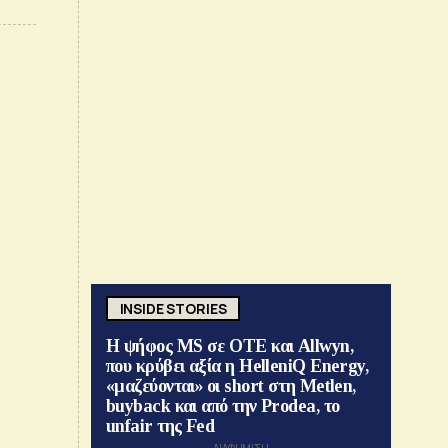
INSIDE STORIES
Η ψήφος MS σε ΟΤΕ και Allwyn,
που κρύβει αξία η HelleniQ Energy,
«μαζεύονται» οι short στη Metlen,
buyback και από την Prodea, το
unfair της Fed