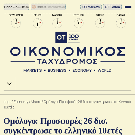
ΟΤ Markets
OT Forum
DOW JONES
SP 500
NASDAQ
FTSE 100
DAX 30
CAC 40
MARKETS
BUSINESS
ECONOMY
WORLD
Χ.Α.
ot.gr
/
Economy
/
Macro
/
Ομόλογο: Προσφορές 26 δισ. συγκέντρωσε το ελληνικό
10ετές
Ομόλογο: Προσφορές 26 δισ.
συγκέντρωσε το ελληνικό 10ετές