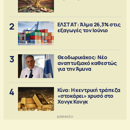
2
ΕΛΣΤΑΤ: Άλμα 26,3% στις
εξαγωγές τον Ιούνιο
3
Θεοδωρικάκος: Νέο
αναπτυξιακό καθεστώς
για την Άμυνα
4
Κίνα: Η κεντρική τράπεζα
«στοκάρει» χρυσό στο
Χονγκ Κονγκ