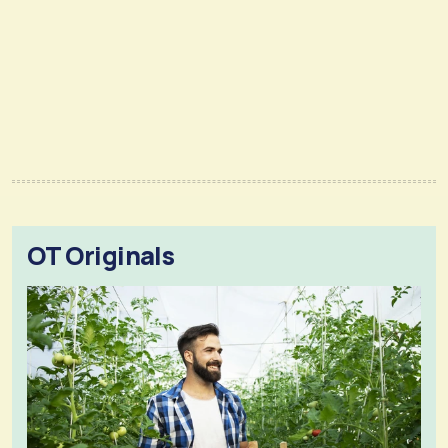
OT Originals