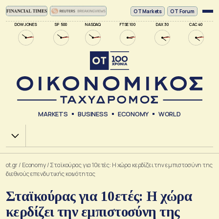
ΟΤ Markets
OT Forum
DOW JONES
SP 500
NASDAQ
FTSE 100
DAX 30
CAC 40
MARKETS
BUSINESS
ECONOMY
WORLD
Χ.Α.
ot.gr
/
Economy
/
Σταϊκούρας για 10ετές: Η χώρα κερδίζει την εμπιστοσύνη της
διεθνούς επενδυτικής κοινότητας
Σταϊκούρας για 10ετές: Η χώρα
κερδίζει την εμπιστοσύνη της