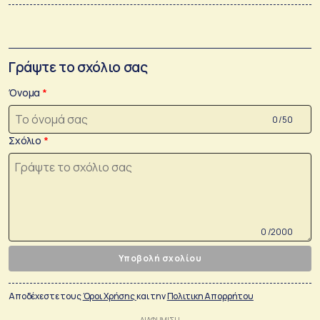
Γράψτε το σχόλιο σας
Όνομα
0 /50
Σχόλιο
0 /2000
Υποβολή σχολίου
Αποδέχεστε τους
Όροι Χρήσης
και την
Πολιτικη Απορρήτου