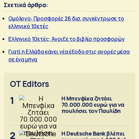
Σχετικά άρθρα:
Ομόλογο: Προσφορές 26 δισ. συγκέντρωσε το
ελληνικό 10ετές
Ελληνικό 10ετές: Άνοιξε το βιβλίο προσφορών
Γιατί η Ελλάδα κάνει νέα έξοδο στις αγορές μέσα
σε ένα μήνα
OT Editors
1
Η Μπενφίκα ζητάει
70.000.000 ευρώ για να
πουλήσει τον Παυλίδη
2
Η Deutsche Bank βλέπει