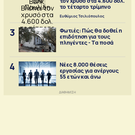
τον χρυσό στα 4.600 δολ.
το τέταρτο τρίμηνο
Ευθύμιος Τσιλιόπουλος
3
Φωτιές: Πώς θα δοθεί η
επιδότηση για τους
πληγέντες - Τα ποσά
4
Νέες 8.000 θέσεις
εργασίας για ανέργους
55 ετών και άνω