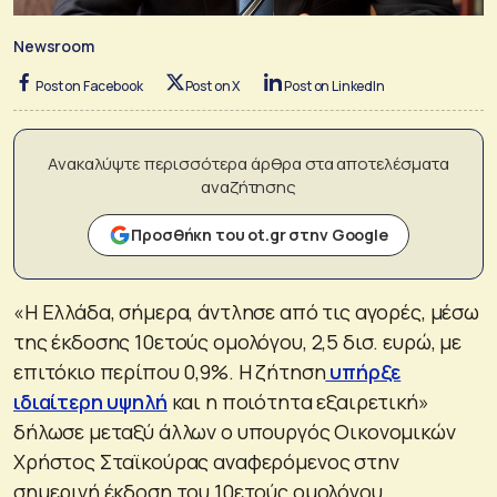
Newsroom
Post on Facebook
Post on X
Post on LinkedIn
Ανακαλύψτε περισσότερα άρθρα στα αποτελέσματα
αναζήτησης
Προσθήκη του ot.gr στην Google
«Η Ελλάδα, σήμερα, άντλησε από τις αγορές, μέσω
της έκδοσης 10ετούς ομολόγου, 2,5 δισ. ευρώ, με
επιτόκιο περίπου 0,9%. Η ζήτηση
υπήρξε
ιδιαίτερη υψηλή
και η ποιότητα εξαιρετική»
δήλωσε μεταξύ άλλων ο υπουργός Οικονομικών
Χρήστος Σταϊκούρας αναφερόμενος στην
σημερινή έκδοση του 10ετούς ομολόγου.