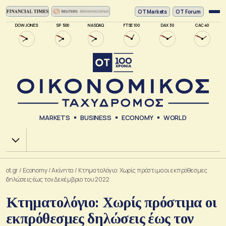
ΟΤ Markets
OT Forum
DOW JONES
SP 500
NASDAQ
FTSE 100
DAX 30
CAC 40
MARKETS
BUSINESS
ECONOMY
WORLD
Χ.Α.
ot.gr
/
Economy
/
Ακίνητα
/
Κτηματολόγιο: Χωρίς πρόστιμα οι εκπρόθεσμες
δηλώσεις έως τον Δεκέμβριο του 2022
Κτηματολόγιο: Χωρίς πρόστιμα οι
εκπρόθεσμες δηλώσεις έως τον