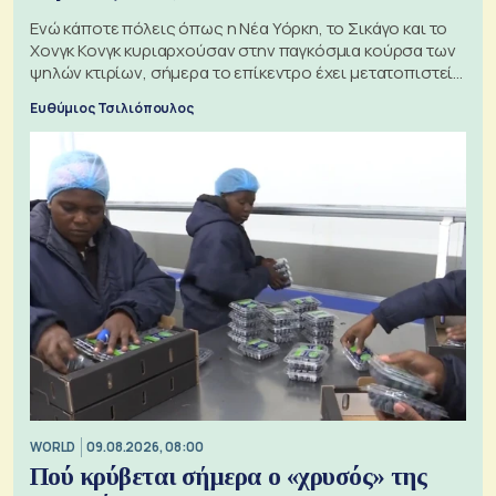
Ενώ κάποτε πόλεις όπως η Νέα Υόρκη, το Σικάγο και το
Χονγκ Κονγκ κυριαρχούσαν στην παγκόσμια κούρσα των
ψηλών κτιρίων, σήμερα το επίκεντρο έχει μετατοπιστεί
προς την Ασία
Ευθύμιος Τσιλιόπουλος
WORLD
09.08.2026, 08:00
Πού κρύβεται σήμερα ο «χρυσός» της