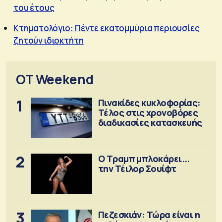
του έτους
Κτηματολόγιο: Πέντε εκατομμύρια περιουσίες
ζητούν ιδιοκτήτη
OT Weekend
1
Πινακίδες κυκλοφορίας:
Τέλος στις χρονοβόρες
διαδικασίες κατασκευής
2
Ο Τραμπ μπλοκάρει...
την Τέιλορ Σουίφτ
3
Πεζεσκιάν: Τώρα είναι η