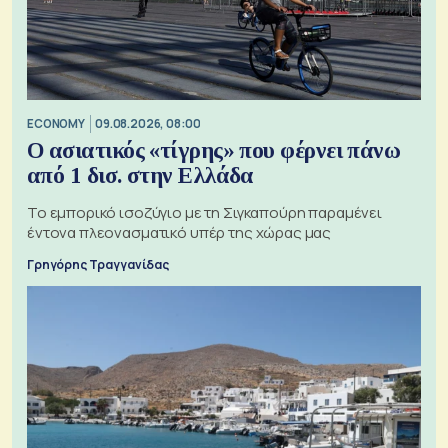
ECONOMY
09.08.2026, 08:00
Ο ασιατικός «τίγρης» που φέρνει πάνω
από 1 δισ. στην Ελλάδα
Το εμπορικό ισοζύγιο με τη Σιγκαπούρη παραμένει
έντονα πλεονασματικό υπέρ της χώρας μας
Γρηγόρης Τραγγανίδας