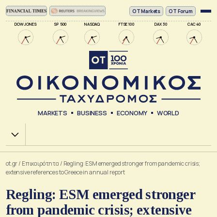
ΟΤ Markets
OT Forum
DOW JONES
SP 500
NASDAQ
FTSE 100
DAX 30
CAC 40
MARKETS
BUSINESS
ECONOMY
WORLD
Χ.Α.
ot.gr
/
Επικαιρότητα
/
Regling: ESM emerged stronger from pandemic crisis;
extensive references to Greece in annual report
Regling: ESM emerged stronger
from pandemic crisis; extensive