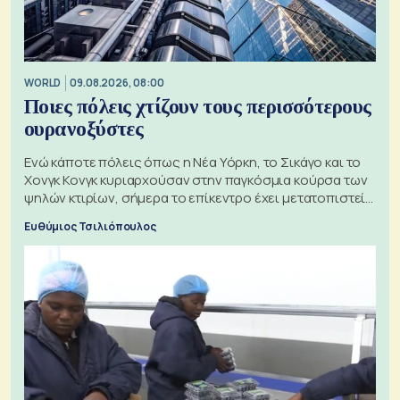
WORLD
09.08.2026, 08:00
Ποιες πόλεις χτίζουν τους περισσότερους
ουρανοξύστες
Ενώ κάποτε πόλεις όπως η Νέα Υόρκη, το Σικάγο και το
Χονγκ Κονγκ κυριαρχούσαν στην παγκόσμια κούρσα των
ψηλών κτιρίων, σήμερα το επίκεντρο έχει μετατοπιστεί
προς την Ασία
Ευθύμιος Τσιλιόπουλος