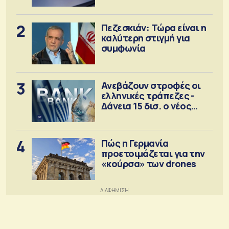
2
Πεζεσκιάν: Τώρα είναι η
καλύτερη στιγμή για
συμφωνία
3
Ανεβάζουν στροφές οι
ελληνικές τράπεζες -
Δάνεια 15 δισ. ο νέος
στόχος
4
Πώς η Γερμανία
προετοιμάζεται για την
«κούρσα» των drones