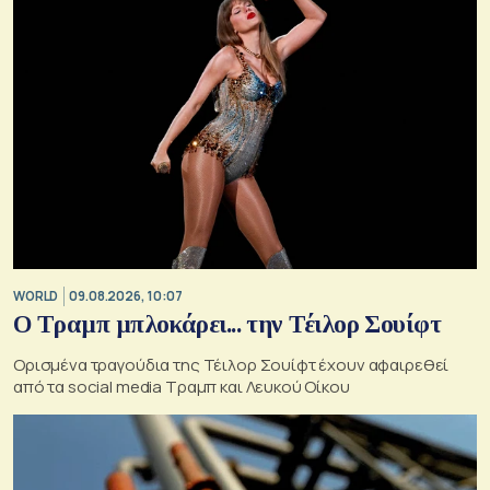
WORLD
09.08.2026, 10:07
Ο Τραμπ μπλοκάρει... την Τέιλορ Σουίφτ
Ορισμένα τραγούδια της Τέιλορ Σουίφτ έχουν αφαιρεθεί
από τα social media Τραμπ και Λευκού Οίκου