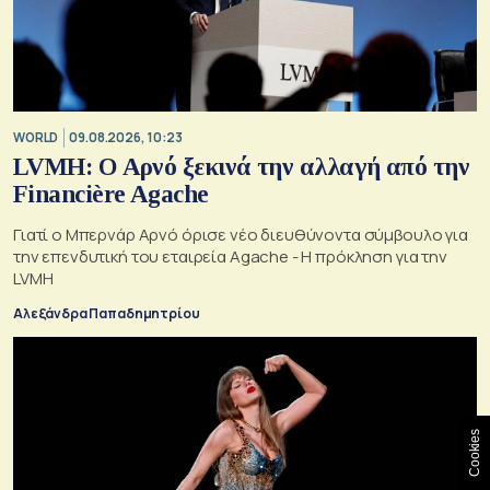
WORLD
09.08.2026, 10:23
LVMH: Ο Αρνό ξεκινά την αλλαγή από την
Financière Agache
Γιατί ο Μπερνάρ Αρνό όρισε νέο διευθύνοντα σύμβουλο για
την επενδυτική του εταιρεία Agache - Η πρόκληση για την
LVMH
Αλεξάνδρα Παπαδημητρίου
Cookies