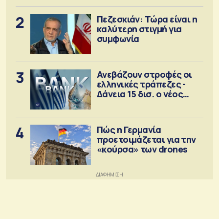
2
Πεζεσκιάν: Τώρα είναι η
καλύτερη στιγμή για
συμφωνία
3
Ανεβάζουν στροφές οι
ελληνικές τράπεζες -
Δάνεια 15 δισ. ο νέος
στόχος
4
Πώς η Γερμανία
προετοιμάζεται για την
«κούρσα» των drones