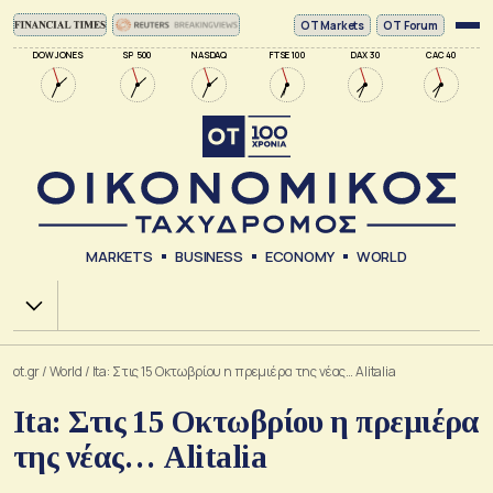
ΟΤ Markets
OT Forum
DOW JONES
SP 500
NASDAQ
FTSE 100
DAX 30
CAC 40
MARKETS
BUSINESS
ECONOMY
WORLD
Χ.Α.
ot.gr
/
World
/
Ita: Στις 15 Οκτωβρίου η πρεμιέρα της νέας… Alitalia
Ita: Στις 15 Οκτωβρίου η πρεμιέρα
της νέας… Alitalia