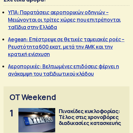
ΥΠΑ: Παρατάσεις αεροπορικών οδηγιών –
Μειώνονται οι τρίτες χώρες που επιτρέπονται
ταξίδια στην Ελλάδα
Aegean: Επέστρεψε σε θετικές ταμειακές ροές –
Ρευστότητα 600 εκατ. μετά την ΑΜΚ και την
κρατική ενίσχυση
Αεροπορικές: Βελτιωμένες επιδόσεις φέρνει η
ανάκαμψη του ταξιδιωτικού κλάδου
OT Weekend
1
Πινακίδες κυκλοφορίας:
Τέλος στις χρονοβόρες
διαδικασίες κατασκευής