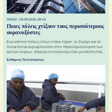
WORLD
09.08.2026, 08:00
Ποιες πόλεις χτίζουν τους περισσότερους
ουρανοξύστες
Ενώ κάποτε πόλεις όπως η Νέα Υόρκη, το Σικάγο και το
Χονγκ Κονγκ κυριαρχούσαν στην παγκόσμια κούρσα των
ψηλών κτιρίων, σήμερα το επίκεντρο έχει μετατοπιστεί
προς την Ασία
Ευθύμιος Τσιλιόπουλος