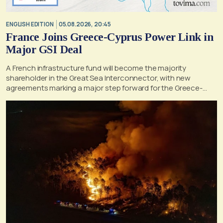
ENGLISH EDITION
05.08.2026, 20:45
France Joins Greece-Cyprus Power Link in
Major GSI Deal
A French infrastructure fund will become the majority
shareholder in the Great Sea Interconnector, with new
agreements marking a major step forward for the Greece-
Cyprus electricity link