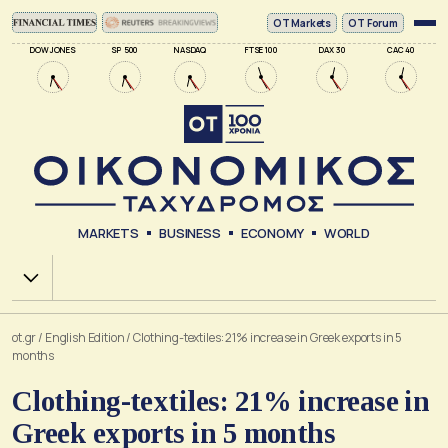
ΟΤ Markets
OT Forum
DOW JONES
SP 500
NASDAQ
FTSE 100
DAX 30
CAC 40
MARKETS
BUSINESS
ECONOMY
WORLD
Χ.Α.
ot.gr
/
English Edition
/
Clothing-textiles: 21% increase in Greek exports in 5
months
Clothing-textiles: 21% increase in
Greek exports in 5 months