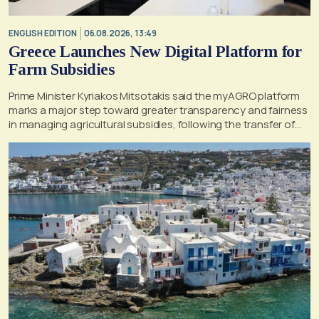
ENGLISH EDITION
06.08.2026, 13:49
Greece Launches New Digital Platform for
Farm Subsidies
Prime Minister Kyriakos Mitsotakis said the myAGRO platform
marks a major step toward greater transparency and fairness
in managing agricultural subsidies, following the transfer of
former OPEKEPE functions to the tax authority