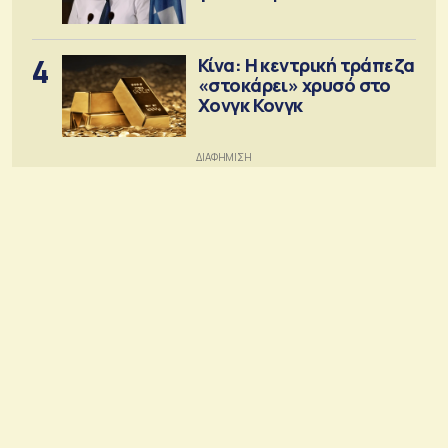
4
Κίνα: Η κεντρική τράπεζα
«στοκάρει» χρυσό στο
Χονγκ Κονγκ