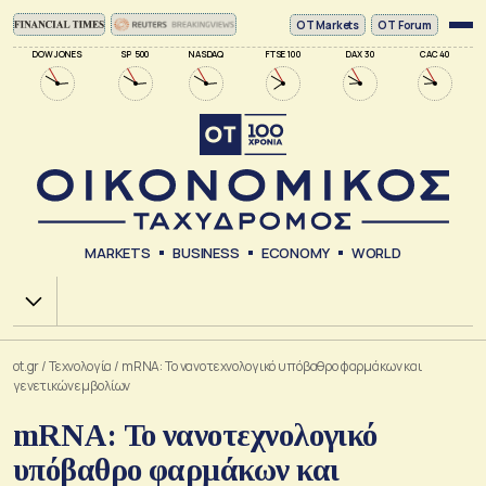
ΟΤ Markets
OT Forum
DOW JONES
SP 500
NASDAQ
FTSE 100
DAX 30
CAC 40
MARKETS
BUSINESS
ECONOMY
WORLD
Χ.Α.
ot.gr
/
Τεχνολογία
/
mRNA: Το νανοτεχνολογικό υπόβαθρο φαρμάκων και
γενετικών εμβολίων
mRNA: Το νανοτεχνολογικό
υπόβαθρο φαρμάκων και