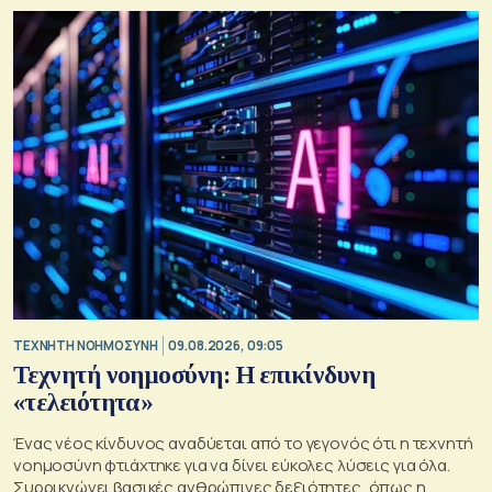
TΕΧΝΗΤΗ ΝΟΗΜΟΣΥΝΗ
09.08.2026, 09:05
Τεχνητή νοημοσύνη: Η επικίνδυνη
«τελειότητα»
Ένας νέος κίνδυνος αναδύεται από το γεγονός ότι η τεχνητή
νοημοσύνη φτιάχτηκε για να δίνει εύκολες λύσεις για όλα.
Συρρικνώνει βασικές ανθρώπινες δεξιότητες, όπως η