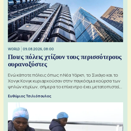
WORLD
09.08.2026, 08:00
Ποιες πόλεις χτίζουν τους περισσότερους
ουρανοξύστες
Ενώ κάποτε πόλεις όπως η Νέα Υόρκη, το Σικάγο και το
Χονγκ Κονγκ κυριαρχούσαν στην παγκόσμια κούρσα των
ψηλών κτιρίων, σήμερα το επίκεντρο έχει μετατοπιστεί
προς την Ασία
Ευθύμιος Τσιλιόπουλος