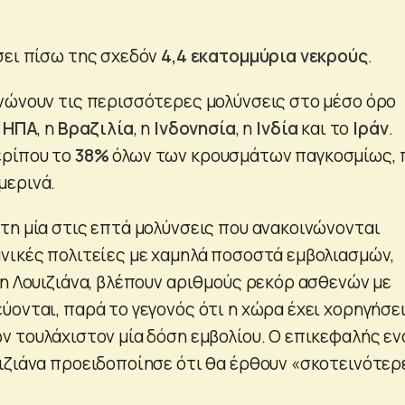
σει πίσω της σχεδόν
4,4 εκατομμύρια νεκρούς
.
νώνουν τις περισσότερες μολύνσεις στο μέσο όρο
ι
ΗΠΑ
, η
Βραζιλία
, η
Ινδονησία
, η
Ινδία
και το
Ιράν
.
ερίπου το
38%
όλων των κρουσμάτων παγκοσμίως, 
μερινά.
τη μία στις επτά μολύνσεις που ανακοινώνονται
νικές πολιτείες με χαμηλά ποσοστά εμβολιασμών,
 η Λουιζιάνα, βλέπουν αριθμούς ρεκόρ ασθενών με
ύονται, παρά το γεγονός ότι η χώρα έχει χορηγήσε
ν τουλάχιστον μία δόση εμβολίου. Ο επικεφαλής εν
ιζιάνα προειδοποίησε ότι θα έρθουν «σκοτεινότερ