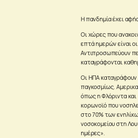
Η πανδημία έχει αφή
Οι χώρες που ανακοι
επτά ημερών είναι ο
Αντιπροσωπεύουν π
καταγράφονται καθη
Οι ΗΠΑ καταγράφουν 
παγκοσμίως. Αμερικα
όπως η Φλόριντα και
κορωνοϊό που νοσηλε
στο 70% των ενηλίκω
νοσοκομείου στη Λου
ημέρες».