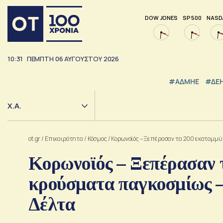
DOW JONES
SP 500
NASD
10:31
ΠΕΜΠΤΗ
06
ΑΥΓΟΥΣΤΟΥ
2026
#ΑΔΜΗΕ
#ΔΕ
Χ.Α.
ot.gr
/
Επικαιρότητα
/
Κόσμος
/
Κορωνοϊός – Ξεπέρασαν τα 200 εκατομμύ
Κορωνοϊός – Ξεπέρασαν 
κρούσματα παγκοσμίως 
Δέλτα