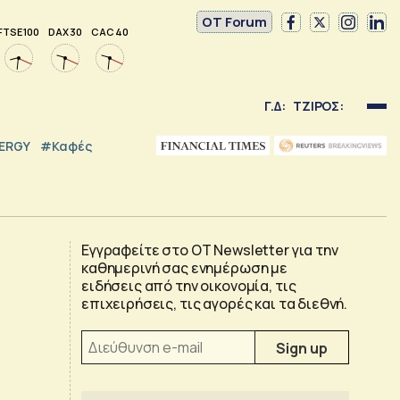
OT Forum
FTSE 100
DAX 30
CAC 40
Γ.Δ:
ΤΖΙΡΟΣ:
NERGY
#καφές
Εγγραφείτε στο OT Newsletter για την
καθημερινή σας ενημέρωση με
ειδήσεις από την οικονομία, τις
επιχειρήσεις, τις αγορές και τα διεθνή.