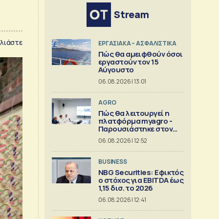
Stream
λιάστε
ΕΡΓΑΣΙΑΚΑ – ΑΣΦΑΛΙΣΤΙΚΑ
Πώς θα αμειφθούν όσοι
εργαστούν τον 15
Αύγουστο
06.08.2026 | 13:01
AGRO
Πώς θα λειτουργεί η
πλατφόρμα myagro -
Παρουσιάστηκε στον
Μητσοτάκη
06.08.2026 | 12:52
BUSINESS
NBG Securities: Εφικτός
ο στόχος για EBITDA έως
1,15 δισ. το 2026
06.08.2026 | 12:41