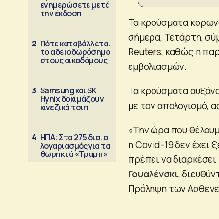
ενημερώσετε μετά
την έκδοση
Τα κρούσματα κορων
σήμερα, Τετάρτη, σύ
2
Πότε καταβάλλεται
Reuters, καθώς η πα
το αδειοδωρόσημο
στους οικοδόμους
εμβολιασμών.
Τα κρούσματα αυξάνο
3
Samsung και SK
Hynix δοκιμάζουν
με τον απολογισμό, 
κινεζικά τσιπ
«Την ώρα που θέλουμ
4
ΗΠΑ: Στα 275 δισ. ο
η Covid-19 δεν έχει 
λογαριασμός για τα
θωρηκτά «Τραμπ»
πρέπει να διαρκέσει
Γουαλένσκι
, διευθύν
Πρόληψη των Ασθενε