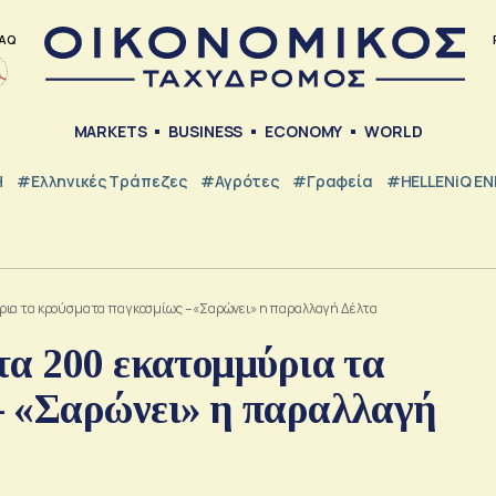
AQ
MARKETS
BUSINESS
ECONOMY
WORLD
Η
#ελληνικές Τράπεζες
#Αγρότες
#Γραφεία
#HELLENiQ E
ρια τα κρούσματα παγκοσμίως – «Σαρώνει» η παραλλαγή Δέλτα
τα 200 εκατομμύρια τα
– «Σαρώνει» η παραλλαγή