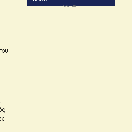
που
ι
ός
ες