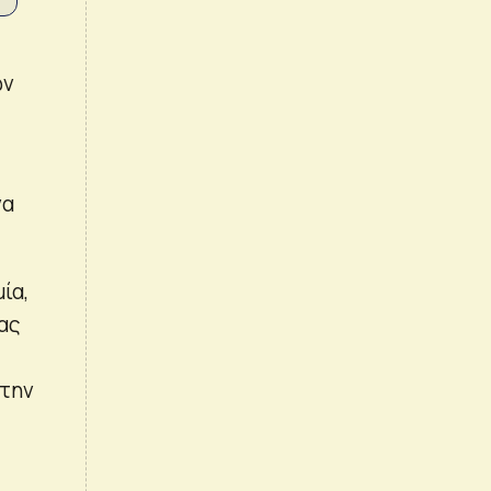
ων
να
ία,
μας
 την