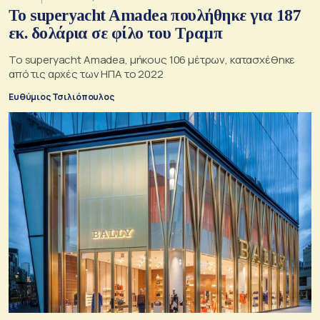
To superyacht Amadea πουλήθηκε για 187
εκ. δολάρια σε φίλο του Τραμπ
Το superyacht Amadea, μήκους 106 μέτρων, κατασχέθηκε
από τις αρχές των ΗΠΑ το 2022
Ευθύμιος Τσιλιόπουλος