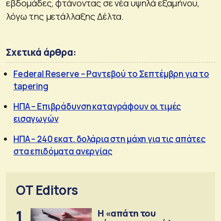
εβδομάδες, φτάνοντας σε νέα υψηλά εξαμήνου,
λόγω της μετάλλαξης Δέλτα.
Σχετικά άρθρα:
Federal Reserve – Ραντεβού το Σεπτέμβρη για το
tapering
ΗΠΑ – Επιβράδυνση καταγράφουν οι τιμές
εισαγωγών
ΗΠΑ – 240 εκατ. δολάρια στη μάχη για τις απάτες
στα επιδόματα ανεργίας
OT Editors
1
Η «απάτη του