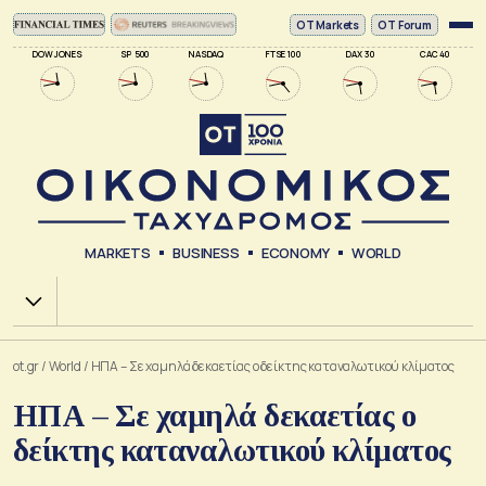
ΟΤ Markets
OT Forum
DOW JONES
SP 500
NASDAQ
FTSE 100
DAX 30
CAC 40
MARKETS
BUSINESS
ECONOMY
WORLD
Χ.Α.
ot.gr
/
World
/
ΗΠΑ – Σε χαμηλά δεκαετίας ο δείκτης καταναλωτικού κλίματος
ΗΠΑ – Σε χαμηλά δεκαετίας ο
δείκτης καταναλωτικού κλίματος