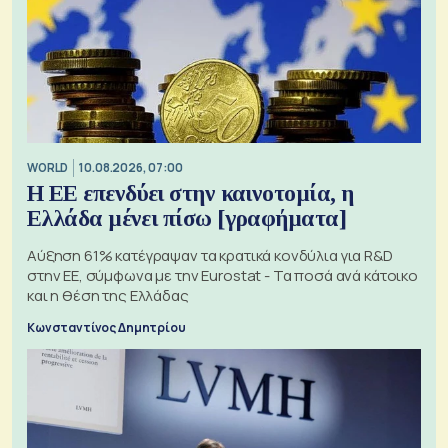
WORLD
10.08.2026, 07:00
Η ΕΕ επενδύει στην καινοτομία, η
Ελλάδα μένει πίσω [γραφήματα]
Αύξηση 61% κατέγραψαν τα κρατικά κονδύλια για R&D
στην ΕΕ, σύμφωνα με την Eurostat - Τα ποσά ανά κάτοικο
και η θέση της Ελλάδας
Κωνσταντίνος Δημητρίου