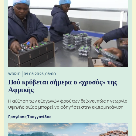
WORLD
09.08.2026, 08:00
Πού κρύβεται σήμερα ο «χρυσός» της
Αφρικής
Η αύξηση των εξαγωγών φρούτων δείχνει πώς η γεωργία
υψηλής αξίας μπορεί να οδηγήσει στην εκβιομηχάνιση
Γρηγόρης Τραγγανίδας