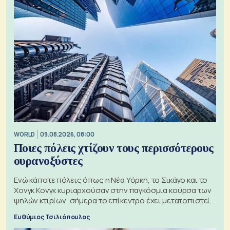
WORLD
09.08.2026, 08:00
Ποιες πόλεις χτίζουν τους περισσότερους
ουρανοξύστες
Ενώ κάποτε πόλεις όπως η Νέα Υόρκη, το Σικάγο και το
Χονγκ Κονγκ κυριαρχούσαν στην παγκόσμια κούρσα των
ψηλών κτιρίων, σήμερα το επίκεντρο έχει μετατοπιστεί
προς την Ασία
Ευθύμιος Τσιλιόπουλος