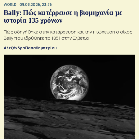
WORLD
09.08.2026, 23:36
Bally: Πώς κατέρρευσε η βιομηχανία με
ιστορία 135 χρόνων
Πώς οδηγήθηκε στην κατάρρευση και την πτώχευση ο οίκος
Bally που ιδρύθηκε το 1851 στην Ελβετία
Αλεξάνδρα Παπαδημητρίου