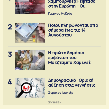
χάμπουργκερ» έφτασε
στην Ευρώπη – Οι
προειδοποιήσεις
Γιώργος Μαζιάς
2
Ποιοι πληρώνονται από
σήμερα έως τις 14
Αυγούστου
3
Η πρώτη δημόσια
εμφάνιση του
Μοτζτάμπα Χαμενεΐ
4
Δημογραφικό: Οριακή
αύξηση στις γεννήσεις
Στράτος Ιωακείμ