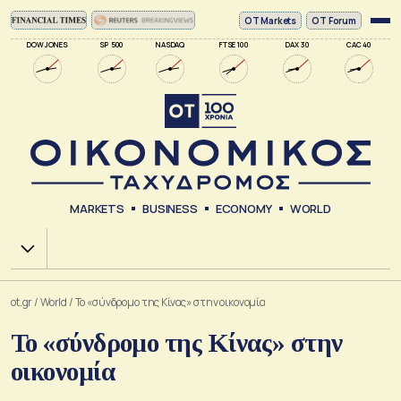
ΟΤ Markets
OT Forum
DOW JONES
SP 500
NASDAQ
FTSE 100
DAX 30
CAC 40
MARKETS
BUSINESS
ECONOMY
WORLD
Χ.Α.
ot.gr
/
World
/
Το «σύνδρομο της Κίνας» στην οικονομία
Το «σύνδρομο της Κίνας» στην
οικονομία