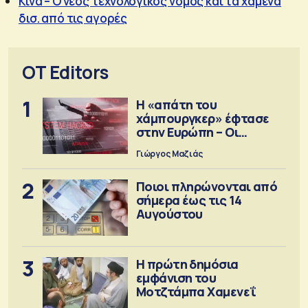
Κίνα – Ο νέος τεχνολογικός νόμος και τα χαμένα
δισ. από τις αγορές
OT Editors
1
Η «απάτη του
χάμπουργκερ» έφτασε
στην Ευρώπη – Οι
προειδοποιήσεις
Γιώργος Μαζιάς
2
Ποιοι πληρώνονται από
σήμερα έως τις 14
Αυγούστου
3
Η πρώτη δημόσια
εμφάνιση του
Μοτζτάμπα Χαμενεΐ