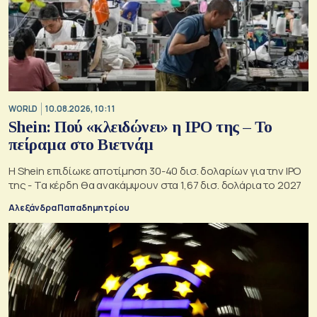
WORLD
10.08.2026, 10:11
Shein: Πού «κλειδώνει» η IPO της – Το
πείραμα στο Βιετνάμ
Η Shein επιδίωκε αποτίμηση 30-40 δισ. δολαρίων για την IPO
της - Τα κέρδη θα ανακάμψουν στα 1,67 δισ. δολάρια το 2027
Αλεξάνδρα Παπαδημητρίου